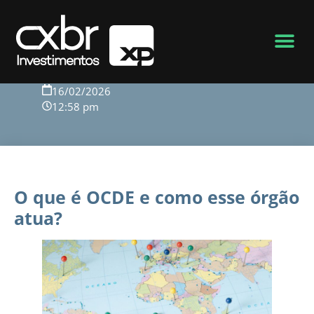
Voltar para o blog
16/02/2026
12:58 pm
O que é OCDE e como esse órgão
atua?