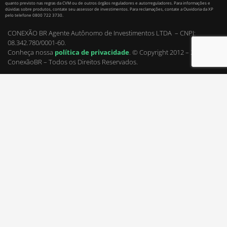
quanto previsto nas regras da CVM ou de outros órgãos reguladores e autorreguladores. Para informações e
dúvidas sobre produtos, contate seu assessor de investimentos. Para reclamações, contate a Ouvidoria da XP
pelo telefone 0800 722 3730.
CONEXÃO BR Agente Autônomo de Investimentos LTDA – CNPJ:
08.342.780/0001-60.
Conheça nossa
política de privacidade
.
© Copyright 2012 – 2022 |
ConexãoBR – Todos os Direitos Reservados.