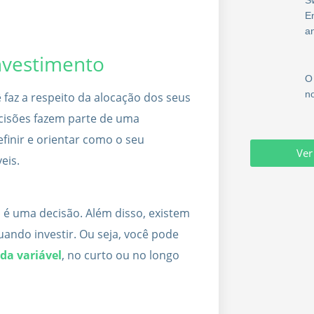
E
a
investimento
O
n
faz a respeito da alocação dos seus
cisões fazem parte de uma
efinir e orientar como o seu
Ver
eis.
já é uma decisão. Além disso, existem
uando investir. Ou seja, você pode
da variável
, no curto ou no longo