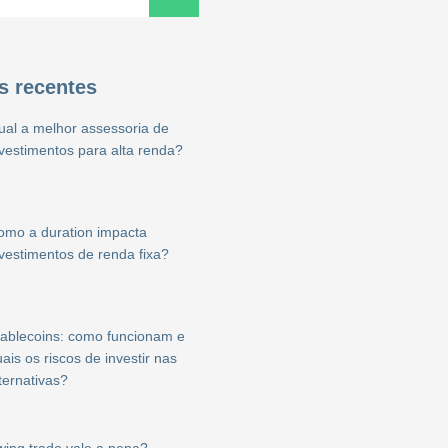
s recentes
ual a melhor assessoria de
nvestimentos para alta renda?
omo a duration impacta
nvestimentos de renda fixa?
tablecoins: como funcionam e
ais os riscos de investir nas
ternativas?
wing trade vale a pena?