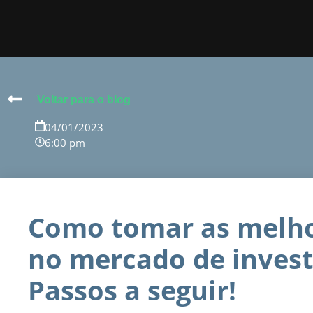
Voltar para o blog
04/01/2023
6:00 pm
Como tomar as melho
no mercado de inves
Passos a seguir!