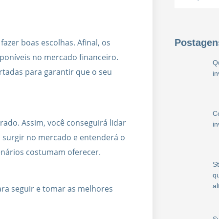
fazer boas escolhas. Afinal, os
Postagen
poníveis no mercado financeiro.
Q
rtadas para garantir que o seu
i
C
arado. Assim, você conseguirá lidar
i
 surgir no mercado e entenderá o
enários costumam oferecer.
S
qu
al
ara seguir e tomar as melhores
S