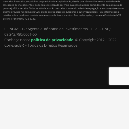
mercados financeiro, securitário, de previdência e capitalização, desde que não conflitem com a atividade de
assessoria de investimentos, podendo ser realizada por meio da pessoa jurídica acima descrita ou por meio de
pessoa jurídica terceira. Todas as atividades são prestadas mantendo a devida segregação e em cumprimento ao
quanto previsto nas regras da CVM ou de outros órgãos reguladores e autorreguladores. Para informações e
dúvidas sobre produtos, contate seu assessor de investimentos. Para reclamações, contate a Ouvidoria da XP
pelo telefone 0800 722 3730.
CONEXÃO BR Agente Autônomo de Investimentos LTDA – CNPJ:
08.342.780/0001-60.
Conheça nossa
política de privacidade
.
© Copyright 2012 – 2022 |
ConexãoBR – Todos os Direitos Reservados.