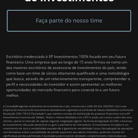
Faça parte do nosso time
Escritório credenciado à XP Investimentos 100% focado em seu futuro
financeiro. Uma empresa que ao longo de 15 anos firmou-se como um
dos maiores escritórios de assessoria de investimentos do país, tendo
como base um time de sócios altamente qualificado e uma metodologia
que busca, através de um relacionamento transparente, compreender o
perfil e necessidades do investidor e assim apresentar as melhores
oportunidades do mercado financeiro para conectá-lo a um futuro
melhor.
A ConexãoBR Agentes Autônomos de Investimentos Ltda., inscrita sob o CNPJ: 08.342.780/0001-60 é uma
empresa de Assessoria de Investimento devidamente registrada na Comissão de Valores Mobiliários na forma da
Resolução CVM 178/23 (“Sociedade”), que mantém contrato de distribuição de produtos financeiros com a XP
Investimentos Corretora de Câmbio, Títulos e Valores Mobiliários S.A. (“XP”) e pode, por conta e ordem dos seus
clientes, operar no mercado de capitais segundo a legislação vigente. Na forma da legislação da CVM, o Assessor
de Investimento não pode administrar ou gerir o patrimônio de investidores. O investimento em ações é um
investimento de risco e rentabilidade passada não é garantia de rentabilidade futura. Na realização de operações
com derivativos existe a possibilidade de perdas superiores aos valores investidos, podendo resultar em
significativas perdas patrimoniais A Sociedade poderá exercer atividades complementares relacionadas aos