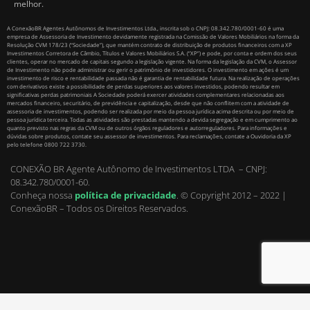
melhor.
A ConexãoBR Agentes Autônomos de Investimentos Ltda., inscrita sob o CNPJ: 08.342.780/0001-60 é uma
empresa de Assessoria de Investimento devidamente registrada na Comissão de Valores Mobiliários na forma da
Resolução CVM 178/23 (“Sociedade”), que mantém contrato de distribuição de produtos financeiros com a XP
Investimentos Corretora de Câmbio, Títulos e Valores Mobiliários S.A. (“XP”) e pode, por conta e ordem dos seus
clientes, operar no mercado de capitais segundo a legislação vigente. Na forma da legislação da CVM, o Assessor
de Investimento não pode administrar ou gerir o patrimônio de investidores. O investimento em ações é um
investimento de risco e rentabilidade passada não é garantia de rentabilidade futura. Na realização de operações
com derivativos existe a possibilidade de perdas superiores aos valores investidos, podendo resultar em
significativas perdas patrimoniais A Sociedade poderá exercer atividades complementares relacionadas aos
mercados financeiro, securitário, de previdência e capitalização, desde que não conflitem com a atividade de
assessoria de investimentos, podendo ser realizada por meio da pessoa jurídica acima descrita ou por meio de
pessoa jurídica terceira. Todas as atividades são prestadas mantendo a devida segregação e em cumprimento ao
quanto previsto nas regras da CVM ou de outros órgãos reguladores e autorreguladores. Para informações e
dúvidas sobre produtos, contate seu assessor de investimentos. Para reclamações, contate a Ouvidoria da XP
pelo telefone 0800 722 3730.
CONEXÃO BR Agente Autônomo de Investimentos LTDA – CNPJ:
08.342.780/0001-60.
Conheça nossa
política de privacidade
.
© Copyright 2012 – 2022 |
ConexãoBR – Todos os Direitos Reservados.