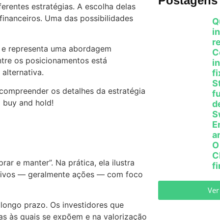
Postagens 
erentes estratégias. A escolha delas
 financeiros. Uma das possibilidades
Q
i
r
s e representa uma abordagem
C
ntre os posicionamentos está
i
 alternativa.
f
S
 compreender os detalhes da estratégia
f
o buy and hold!
d
S
E
a
O
C
ar e manter”. Na prática, ela ilustra
f
ativos — geralmente ações — com foco
Ver
 longo prazo. Os investidores que
as às quais se expõem e na valorização