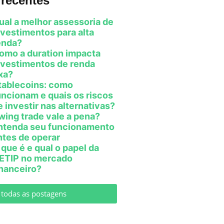
recentes
ual a melhor assessoria de
nvestimentos para alta
enda?
omo a duration impacta
nvestimentos de renda
ixa?
tablecoins: como
uncionam e quais os riscos
e investir nas alternativas?
wing trade vale a pena?
ntenda seu funcionamento
ntes de operar
 que é e qual o papel da
ETIP no mercado
inanceiro?
 todas as postagens