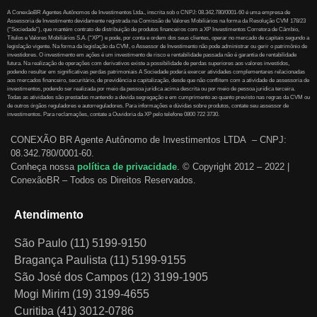
A ConexãoBR Agentes Autônomos de Investimentos Ltda., inscrita sob o CNPJ: 08.342.780/0001-60 é uma empresa de
Assessoria de Investimento devidamente registrada na Comissão de Valores Mobiliários na forma da Resolução CVM 178/23
(“Sociedade”), que mantém contrato de distribuição de produtos financeiros com a XP Investimentos Corretora de Câmbio,
Títulos e Valores Mobiliários S.A. (“XP”) e pode, por conta e ordem dos seus clientes, operar no mercado de capitais segundo a
legislação vigente. Na forma da legislação da CVM, o Assessor de Investimento não pode administrar ou gerir o patrimônio de
investidores. O investimento em ações é um investimento de risco e rentabilidade passada não é garantia de rentabilidade
futura. Na realização de operações com derivativos existe a possibilidade de perdas superiores aos valores investidos,
podendo resultar em significativas perdas patrimoniais A Sociedade poderá exercer atividades complementares relacionadas
aos mercados financeiro, securitário, de previdência e capitalização, desde que não conflitem com a atividade de assessoria de
investimentos, podendo ser realizada por meio da pessoa jurídica acima descrita ou por meio de pessoa jurídica terceira.
Todas as atividades são prestadas mantendo a devida segregação e em cumprimento ao quanto previsto nas regras da CVM ou
de outros órgãos reguladores e autorreguladores. Para informações e dúvidas sobre produtos, contate seu assessor de
investimentos. Para reclamações, contate a Ouvidoria da XP pelo telefone 0800 722 3730.
CONEXÃO BR Agente Autônomo de Investimentos LTDA – CNPJ:
08.342.780/0001-60.
Conheça nossa
política de privacidade
.
© Copyright 2012 – 2022 |
ConexãoBR – Todos os Direitos Reservados.
Atendimento
São Paulo (11) 5199-9150
Bragança Paulista (11) 5199-9155
São José dos Campos (12) 3199-1905
Mogi Mirim (19) 3199-4655
Curitiba (41) 3012-0786