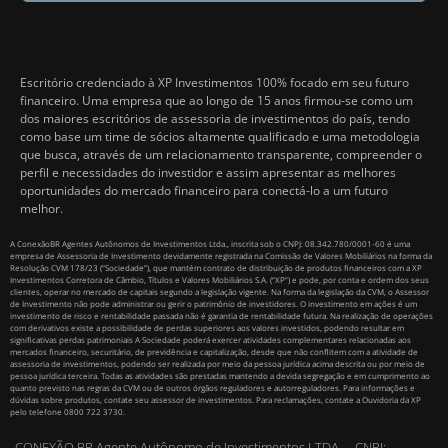
Escritório credenciado à XP Investimentos 100% focado em seu futuro
financeiro. Uma empresa que ao longo de 15 anos firmou-se como um
dos maiores escritórios de assessoria de investimentos do país, tendo
como base um time de sócios altamente qualificado e uma metodologia
que busca, através de um relacionamento transparente, compreender o
perfil e necessidades do investidor e assim apresentar as melhores
oportunidades do mercado financeiro para conectá-lo a um futuro
melhor.
A ConexãoBR Agentes Autônomos de Investimentos Ltda., inscrita sob o CNPJ: 08.342.780/0001-60 é uma
empresa de Assessoria de Investimento devidamente registrada na Comissão de Valores Mobiliários na forma da
Resolução CVM 178/23 (“Sociedade”), que mantém contrato de distribuição de produtos financeiros com a XP
Investimentos Corretora de Câmbio, Títulos e Valores Mobiliários S.A. (“XP”) e pode, por conta e ordem dos seus
clientes, operar no mercado de capitais segundo a legislação vigente. Na forma da legislação da CVM, o Assessor
de Investimento não pode administrar ou gerir o patrimônio de investidores. O investimento em ações é um
investimento de risco e rentabilidade passada não é garantia de rentabilidade futura. Na realização de operações
com derivativos existe a possibilidade de perdas superiores aos valores investidos, podendo resultar em
significativas perdas patrimoniais A Sociedade poderá exercer atividades complementares relacionadas aos
mercados financeiro, securitário, de previdência e capitalização, desde que não conflitem com a atividade de
assessoria de investimentos, podendo ser realizada por meio da pessoa jurídica acima descrita ou por meio de
pessoa jurídica terceira. Todas as atividades são prestadas mantendo a devida segregação e em cumprimento ao
quanto previsto nas regras da CVM ou de outros órgãos reguladores e autorreguladores. Para informações e
dúvidas sobre produtos, contate seu assessor de investimentos. Para reclamações, contate a Ouvidoria da XP
pelo telefone 0800 722 3730.
CONEXÃO BR Agente Autônomo de Investimentos LTDA – CNPJ: