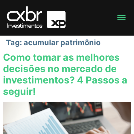
Tag:
acumular patrimônio
Como tomar as melhores
decisões no mercado de
investimentos? 4 Passos a
seguir!