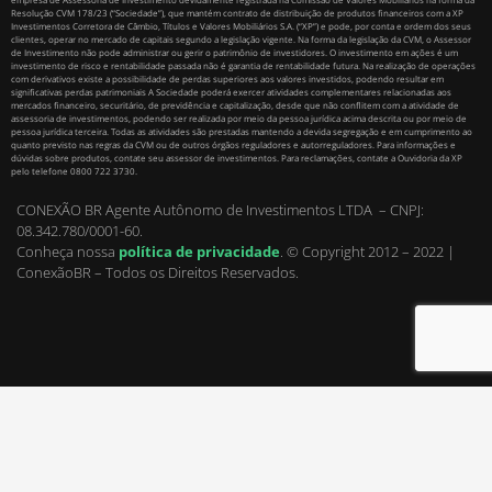
Resolução CVM 178/23 (“Sociedade”), que mantém contrato de distribuição de produtos financeiros com a XP
Investimentos Corretora de Câmbio, Títulos e Valores Mobiliários S.A. (“XP”) e pode, por conta e ordem dos seus
clientes, operar no mercado de capitais segundo a legislação vigente. Na forma da legislação da CVM, o Assessor
de Investimento não pode administrar ou gerir o patrimônio de investidores. O investimento em ações é um
investimento de risco e rentabilidade passada não é garantia de rentabilidade futura. Na realização de operações
com derivativos existe a possibilidade de perdas superiores aos valores investidos, podendo resultar em
significativas perdas patrimoniais A Sociedade poderá exercer atividades complementares relacionadas aos
mercados financeiro, securitário, de previdência e capitalização, desde que não conflitem com a atividade de
assessoria de investimentos, podendo ser realizada por meio da pessoa jurídica acima descrita ou por meio de
pessoa jurídica terceira. Todas as atividades são prestadas mantendo a devida segregação e em cumprimento ao
quanto previsto nas regras da CVM ou de outros órgãos reguladores e autorreguladores. Para informações e
dúvidas sobre produtos, contate seu assessor de investimentos. Para reclamações, contate a Ouvidoria da XP
pelo telefone 0800 722 3730.
CONEXÃO BR Agente Autônomo de Investimentos LTDA – CNPJ:
08.342.780/0001-60.
Conheça nossa
política de privacidade
.
© Copyright 2012 – 2022 |
ConexãoBR – Todos os Direitos Reservados.