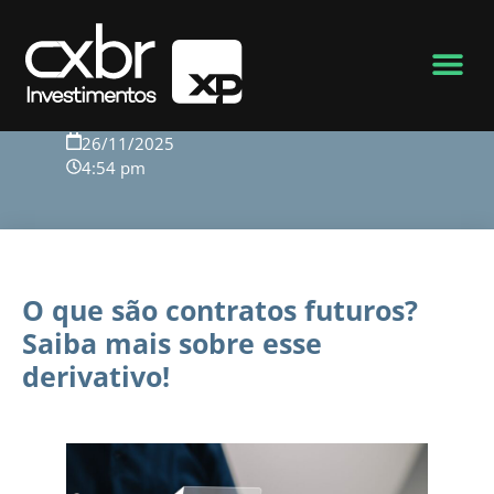
Voltar para o blog
26/11/2025
4:54 pm
O que são contratos futuros?
Saiba mais sobre esse
derivativo!