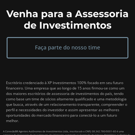
Venha para a Assessoria
de Investimentos
Faça parte do nosso time
Escritório credenciado à XP Investimentos 100% focado em seu futuro
financeiro. Uma empresa que ao longo de 15 anos firmou-se como um
dos maiores escritórios de assessoria de investimentos do país, tendo
como base um time de sócios altamente qualificado e uma metodologia
que busca, através de um relacionamento transparente, compreender o
perfil e necessidades do investidor e assim apresentar as melhores
oportunidades do mercado financeiro para conectá-lo a um futuro
melhor.
A ConexãoBR Agentes Autônomos de Investimentos Ltda., inscrita sob o CNPJ: 08.342.780/0001-60 é uma
empresa de Assessoria de Investimento devidamente registrada na Comissão de Valores Mobiliários na forma da