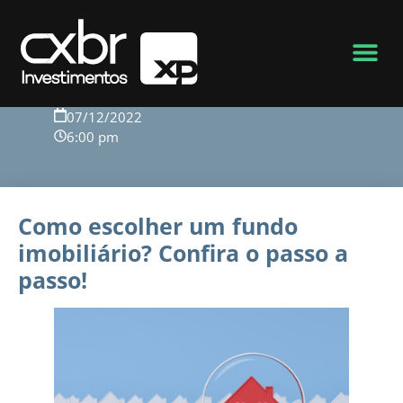
Voltar para o blog
07/12/2022
6:00 pm
Como escolher um fundo
imobiliário? Confira o passo a
passo!