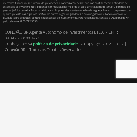
mercados financeiro, securitário, de previdência e capitalização, desde que não conflitem com a atividade de
assessoria de investimentos, podendo ser realizada por meio da pessoa jurídica acima descrita ou por meio de
pessoa jurídica terceira. Todas as atividades são prestadas mantendo a devida segregação e em cumprimento ao
quanto previsto nas regras da CVM ou de outros órgãos reguladores e autorreguladores. Para informações e
dúvidas sobre produtos, contate seu assessor de investimentos. Para reclamações, contate a Ouvidoria da XP
pelo telefone 0800 722 3730.
CONEXÃO BR Agente Autônomo de Investimentos LTDA – CNPJ:
08.342.780/0001-60.
Conheça nossa
política de privacidade
.
© Copyright 2012 – 2022 |
ConexãoBR – Todos os Direitos Reservados.