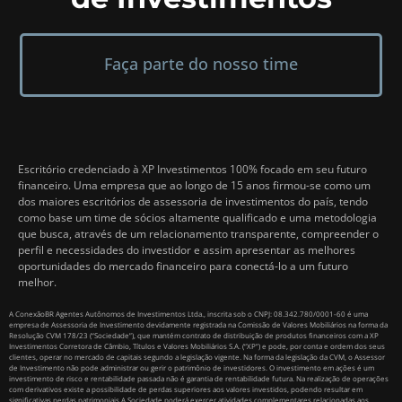
Faça parte do nosso time
Escritório credenciado à XP Investimentos 100% focado em seu futuro
financeiro. Uma empresa que ao longo de 15 anos firmou-se como um
dos maiores escritórios de assessoria de investimentos do país, tendo
como base um time de sócios altamente qualificado e uma metodologia
que busca, através de um relacionamento transparente, compreender o
perfil e necessidades do investidor e assim apresentar as melhores
oportunidades do mercado financeiro para conectá-lo a um futuro
melhor.
A ConexãoBR Agentes Autônomos de Investimentos Ltda., inscrita sob o CNPJ: 08.342.780/0001-60 é uma
empresa de Assessoria de Investimento devidamente registrada na Comissão de Valores Mobiliários na forma da
Resolução CVM 178/23 (“Sociedade”), que mantém contrato de distribuição de produtos financeiros com a XP
Investimentos Corretora de Câmbio, Títulos e Valores Mobiliários S.A. (“XP”) e pode, por conta e ordem dos seus
clientes, operar no mercado de capitais segundo a legislação vigente. Na forma da legislação da CVM, o Assessor
de Investimento não pode administrar ou gerir o patrimônio de investidores. O investimento em ações é um
investimento de risco e rentabilidade passada não é garantia de rentabilidade futura. Na realização de operações
com derivativos existe a possibilidade de perdas superiores aos valores investidos, podendo resultar em
significativas perdas patrimoniais A Sociedade poderá exercer atividades complementares relacionadas aos