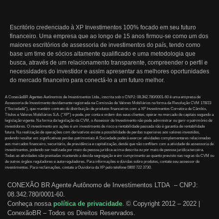
Escritório credenciado à XP Investimentos 100% focado em seu futuro
financeiro. Uma empresa que ao longo de 15 anos firmou-se como um dos
maiores escritórios de assessoria de investimentos do país, tendo como
base um time de sócios altamente qualificado e uma metodologia que
busca, através de um relacionamento transparente, compreender o perfil e
necessidades do investidor e assim apresentar as melhores oportunidades
do mercado financeiro para conectá-lo a um futuro melhor.
A ConexãoBR Agentes Autônomos de Investimentos Ltda., inscrita sob o CNPJ: 08.342.780/0001-60 é uma empresa de
Assessoria de Investimento devidamente registrada na Comissão de Valores Mobiliários na forma da Resolução CVM 178/23
(“Sociedade”), que mantém contrato de distribuição de produtos financeiros com a XP Investimentos Corretora de Câmbio,
Títulos e Valores Mobiliários S.A. (“XP”) e pode, por conta e ordem dos seus clientes, operar no mercado de capitais segundo a
legislação vigente. Na forma da legislação da CVM, o Assessor de Investimento não pode administrar ou gerir o patrimônio de
investidores. O investimento em ações é um investimento de risco e rentabilidade passada não é garantia de rentabilidade
futura. Na realização de operações com derivativos existe a possibilidade de perdas superiores aos valores investidos,
podendo resultar em significativas perdas patrimoniais A Sociedade poderá exercer atividades complementares relacionadas
aos mercados financeiro, securitário, de previdência e capitalização, desde que não conflitem com a atividade de assessoria de
investimentos, podendo ser realizada por meio da pessoa jurídica acima descrita ou por meio de pessoa jurídica terceira.
Todas as atividades são prestadas mantendo a devida segregação e em cumprimento ao quanto previsto nas regras da CVM ou
de outros órgãos reguladores e autorreguladores. Para informações e dúvidas sobre produtos, contate seu assessor de
investimentos. Para reclamações, contate a Ouvidoria da XP pelo telefone 0800 722 3730.
CONEXÃO BR Agente Autônomo de Investimentos LTDA – CNPJ:
08.342.780/0001-60.
Conheça nossa
política de privacidade
.
© Copyright 2012 – 2022 |
ConexãoBR – Todos os Direitos Reservados.