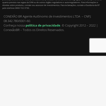
quanto previsto nas regras da CVM ou de outros órgãos reguladores e autorreguladores. Para informações e
dúvidas sobre produtos, contate seu assessor de investimentos. Para reclamações, contate a Ouvidoria da XP
pelo telefone 0800 722 3730.
CONEXÃO BR Agente Autônomo de Investimentos LTDA – CNPJ:
08.342.780/0001-60.
Conheça nossa
política de privacidade
.
© Copyright 2012 – 2022 |
ConexãoBR – Todos os Direitos Reservados.