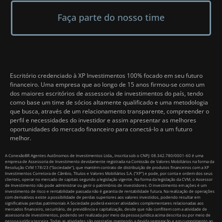
Faça parte do nosso time
Escritório credenciado à XP Investimentos 100% focado em seu futuro
financeiro. Uma empresa que ao longo de 15 anos firmou-se como um
dos maiores escritórios de assessoria de investimentos do país, tendo
como base um time de sócios altamente qualificado e uma metodologia
que busca, através de um relacionamento transparente, compreender o
perfil e necessidades do investidor e assim apresentar as melhores
oportunidades do mercado financeiro para conectá-lo a um futuro
melhor.
A ConexãoBR Agentes Autônomos de Investimentos Ltda., inscrita sob o CNPJ: 08.342.780/0001-60 é uma
empresa de Assessoria de Investimento devidamente registrada na Comissão de Valores Mobiliários na forma da
Resolução CVM 178/23 (“Sociedade”), que mantém contrato de distribuição de produtos financeiros com a XP
Investimentos Corretora de Câmbio, Títulos e Valores Mobiliários S.A. (“XP”) e pode, por conta e ordem dos seus
clientes, operar no mercado de capitais segundo a legislação vigente. Na forma da legislação da CVM, o Assessor
de Investimento não pode administrar ou gerir o patrimônio de investidores. O investimento em ações é um
investimento de risco e rentabilidade passada não é garantia de rentabilidade futura. Na realização de operações
com derivativos existe a possibilidade de perdas superiores aos valores investidos, podendo resultar em
significativas perdas patrimoniais A Sociedade poderá exercer atividades complementares relacionadas aos
mercados financeiro, securitário, de previdência e capitalização, desde que não conflitem com a atividade de
assessoria de investimentos, podendo ser realizada por meio da pessoa jurídica acima descrita ou por meio de
pessoa jurídica terceira. Todas as atividades são prestadas mantendo a devida segregação e em cumprimento ao