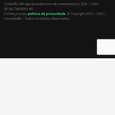
CONEXÃO BR Agente Autônomo de Investimentos LTDA – CNPJ:
08.342.780/0001-60.
Conheça nossa
política de privacidade
.
© Copyright 2012 – 2022 |
ConexãoBR – Todos os Direitos Reservados.