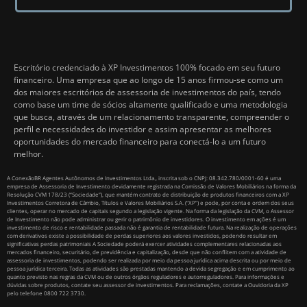
Escritório credenciado à XP Investimentos 100% focado em seu futuro
financeiro. Uma empresa que ao longo de 15 anos firmou-se como um
dos maiores escritórios de assessoria de investimentos do país, tendo
como base um time de sócios altamente qualificado e uma metodologia
que busca, através de um relacionamento transparente, compreender o
perfil e necessidades do investidor e assim apresentar as melhores
oportunidades do mercado financeiro para conectá-lo a um futuro
melhor.
A ConexãoBR Agentes Autônomos de Investimentos Ltda., inscrita sob o CNPJ: 08.342.780/0001-60 é uma
empresa de Assessoria de Investimento devidamente registrada na Comissão de Valores Mobiliários na forma da
Resolução CVM 178/23 (“Sociedade”), que mantém contrato de distribuição de produtos financeiros com a XP
Investimentos Corretora de Câmbio, Títulos e Valores Mobiliários S.A. (“XP”) e pode, por conta e ordem dos seus
clientes, operar no mercado de capitais segundo a legislação vigente. Na forma da legislação da CVM, o Assessor
de Investimento não pode administrar ou gerir o patrimônio de investidores. O investimento em ações é um
investimento de risco e rentabilidade passada não é garantia de rentabilidade futura. Na realização de operações
com derivativos existe a possibilidade de perdas superiores aos valores investidos, podendo resultar em
significativas perdas patrimoniais A Sociedade poderá exercer atividades complementares relacionadas aos
mercados financeiro, securitário, de previdência e capitalização, desde que não conflitem com a atividade de
assessoria de investimentos, podendo ser realizada por meio da pessoa jurídica acima descrita ou por meio de
pessoa jurídica terceira. Todas as atividades são prestadas mantendo a devida segregação e em cumprimento ao
quanto previsto nas regras da CVM ou de outros órgãos reguladores e autorreguladores. Para informações e
dúvidas sobre produtos, contate seu assessor de investimentos. Para reclamações, contate a Ouvidoria da XP
pelo telefone 0800 722 3730.