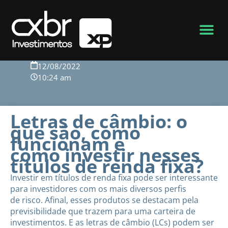
Voltar para o blog
12/08/2022
10:24 am
Letras de câmbio: o
que são, como
funcionam e
como investir nesses
títulos de renda fixa?
Investir em títulos de renda fixa pode ser interessante
para investidores com os mais diversos perfis
de risco. Afinal, esses produtos se destacam pela
previsibilidade que trazem para uma carteira de
investimentos. E as letras de câmbio (LCs) podem ser