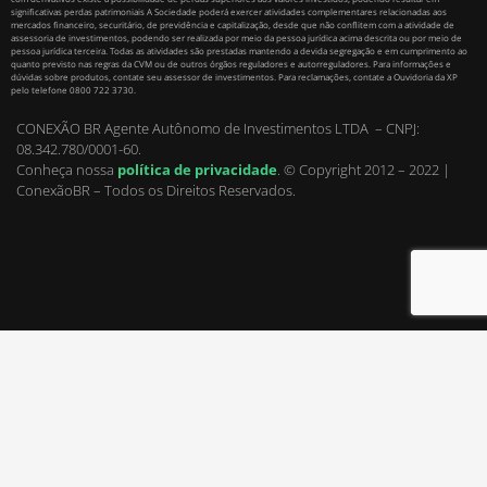
significativas perdas patrimoniais A Sociedade poderá exercer atividades complementares relacionadas aos
mercados financeiro, securitário, de previdência e capitalização, desde que não conflitem com a atividade de
assessoria de investimentos, podendo ser realizada por meio da pessoa jurídica acima descrita ou por meio de
pessoa jurídica terceira. Todas as atividades são prestadas mantendo a devida segregação e em cumprimento ao
quanto previsto nas regras da CVM ou de outros órgãos reguladores e autorreguladores. Para informações e
dúvidas sobre produtos, contate seu assessor de investimentos. Para reclamações, contate a Ouvidoria da XP
pelo telefone 0800 722 3730.
CONEXÃO BR Agente Autônomo de Investimentos LTDA – CNPJ:
08.342.780/0001-60.
Conheça nossa
política de privacidade
.
© Copyright 2012 – 2022 |
ConexãoBR – Todos os Direitos Reservados.