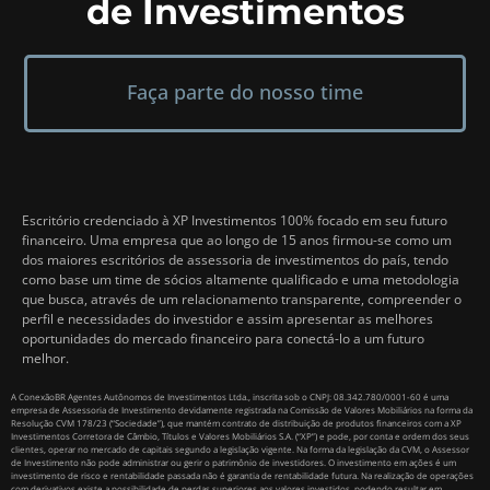
de Investimentos
Faça parte do nosso time
Escritório credenciado à XP Investimentos 100% focado em seu futuro
financeiro. Uma empresa que ao longo de 15 anos firmou-se como um
dos maiores escritórios de assessoria de investimentos do país, tendo
como base um time de sócios altamente qualificado e uma metodologia
que busca, através de um relacionamento transparente, compreender o
perfil e necessidades do investidor e assim apresentar as melhores
oportunidades do mercado financeiro para conectá-lo a um futuro
melhor.
A ConexãoBR Agentes Autônomos de Investimentos Ltda., inscrita sob o CNPJ: 08.342.780/0001-60 é uma
empresa de Assessoria de Investimento devidamente registrada na Comissão de Valores Mobiliários na forma da
Resolução CVM 178/23 (“Sociedade”), que mantém contrato de distribuição de produtos financeiros com a XP
Investimentos Corretora de Câmbio, Títulos e Valores Mobiliários S.A. (“XP”) e pode, por conta e ordem dos seus
clientes, operar no mercado de capitais segundo a legislação vigente. Na forma da legislação da CVM, o Assessor
de Investimento não pode administrar ou gerir o patrimônio de investidores. O investimento em ações é um
investimento de risco e rentabilidade passada não é garantia de rentabilidade futura. Na realização de operações
com derivativos existe a possibilidade de perdas superiores aos valores investidos, podendo resultar em