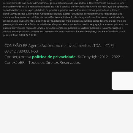
de Investimento não pode administrar ou gerir o patrimônio de investidores. O investimento em ações é um
investimento de risco e rentabilidade passada não é garantia de rentabilidade futura. Na realização de operações
com derivativos existe a possibilidade de perdas superiores aos valores investidos, podendo resultar em
significativas perdas patrimoniais A Sociedade poderá exercer atividades complementares relacionadas aos
mercados financeiro, securitário, de previdência e capitalização, desde que não conflitem com a atividade de
assessoria de investimentos, podendo ser realizada por meio da pessoa jurídica acima descrita ou por meio de
pessoa jurídica terceira. Todas as atividades são prestadas mantendo a devida segregação e em cumprimento ao
quanto previsto nas regras da CVM ou de outros órgãos reguladores e autorreguladores. Para informações e
dúvidas sobre produtos, contate seu assessor de investimentos. Para reclamações, contate a Ouvidoria da XP
pelo telefone 0800 722 3730.
CONEXÃO BR Agente Autônomo de Investimentos LTDA – CNPJ:
08.342.780/0001-60.
Conheça nossa
política de privacidade
.
© Copyright 2012 – 2022 |
ConexãoBR – Todos os Direitos Reservados.