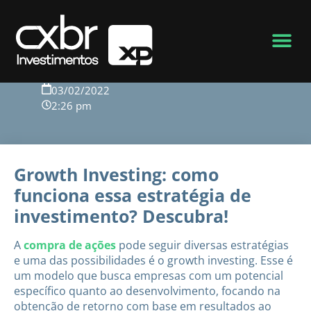
Voltar para o blog
03/02/2022
2:26 pm
Growth Investing: como
funciona essa estratégia de
investimento? Descubra!
A
compra de ações
pode seguir diversas estratégias
e uma das possibilidades é o growth investing. Esse é
um modelo que busca empresas com um potencial
específico quanto ao desenvolvimento, focando na
obtenção de retorno com base em resultados ao