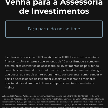
Venha para a Assessoria
de Investimentos
Faça parte do nosso time
Escritório credenciado à XP Investimentos 100% focado em seu futuro
financeiro. Uma empresa que ao longo de 15 anos firmou-se como um
dos maiores escritórios de assessoria de investimentos do país, tendo
como base um time de sócios altamente qualificado e uma metodologia
que busca, através de um relacionamento transparente, compreender o
perfil e necessidades do investidor e assim apresentar as melhores
oportunidades do mercado financeiro para conectá-lo a um futuro
melhor.
A ConexãoBR Agentes Autônomos de Investimentos Ltda., inscrita sob o CNPJ: 08.342.780/0001-60 é uma
empresa de Assessoria de Investimento devidamente registrada na Comissão de Valores Mobiliários na forma da
Resolução CVM 178/23 (“Sociedade”), que mantém contrato de distribuição de produtos financeiros com a XP
Investimentos Corretora de Câmbio, Títulos e Valores Mobiliários S.A. (“XP”) e pode, por conta e ordem dos seus
clientes, operar no mercado de capitais segundo a legislação vigente. Na forma da legislação da CVM, o Assessor