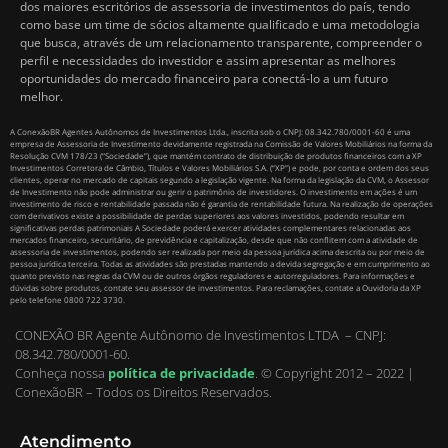
dos maiores escritórios de assessoria de investimentos do país, tendo
como base um time de sócios altamente qualificado e uma metodologia
que busca, através de um relacionamento transparente, compreender o
perfil e necessidades do investidor e assim apresentar as melhores
oportunidades do mercado financeiro para conectá-lo a um futuro
melhor.
A ConexãoBR Agentes Autônomos de Investimentos Ltda., inscrita sob o CNPJ: 08.342.780/0001-60 é uma
empresa de Assessoria de Investimento devidamente registrada na Comissão de Valores Mobiliários na forma da
Resolução CVM 178/23 (“Sociedade”), que mantém contrato de distribuição de produtos financeiros com a XP
Investimentos Corretora de Câmbio, Títulos e Valores Mobiliários S.A. (“XP”) e pode, por conta e ordem dos seus
clientes, operar no mercado de capitais segundo a legislação vigente. Na forma da legislação da CVM, o Assessor
de Investimento não pode administrar ou gerir o patrimônio de investidores. O investimento em ações é um
investimento de risco e rentabilidade passada não é garantia de rentabilidade futura. Na realização de operações
com derivativos existe a possibilidade de perdas superiores aos valores investidos, podendo resultar em
significativas perdas patrimoniais A Sociedade poderá exercer atividades complementares relacionadas aos
mercados financeiro, securitário, de previdência e capitalização, desde que não conflitem com a atividade de
assessoria de investimentos, podendo ser realizada por meio da pessoa jurídica acima descrita ou por meio de
pessoa jurídica terceira. Todas as atividades são prestadas mantendo a devida segregação e em cumprimento ao
quanto previsto nas regras da CVM ou de outros órgãos reguladores e autorreguladores. Para informações e
dúvidas sobre produtos, contate seu assessor de investimentos. Para reclamações, contate a Ouvidoria da XP
pelo telefone 0800 722 3730.
CONEXÃO BR Agente Autônomo de Investimentos LTDA – CNPJ:
08.342.780/0001-60.
Conheça nossa
política de privacidade
.
© Copyright 2012 – 2022 |
ConexãoBR – Todos os Direitos Reservados.
Atendimento