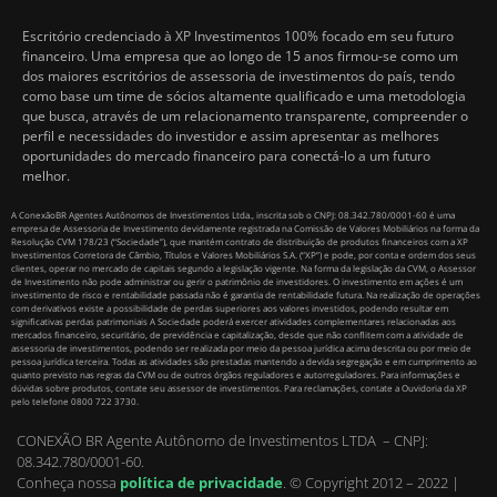
Escritório credenciado à XP Investimentos 100% focado em seu futuro
financeiro. Uma empresa que ao longo de 15 anos firmou-se como um
dos maiores escritórios de assessoria de investimentos do país, tendo
como base um time de sócios altamente qualificado e uma metodologia
que busca, através de um relacionamento transparente, compreender o
perfil e necessidades do investidor e assim apresentar as melhores
oportunidades do mercado financeiro para conectá-lo a um futuro
melhor.
A ConexãoBR Agentes Autônomos de Investimentos Ltda., inscrita sob o CNPJ: 08.342.780/0001-60 é uma
empresa de Assessoria de Investimento devidamente registrada na Comissão de Valores Mobiliários na forma da
Resolução CVM 178/23 (“Sociedade”), que mantém contrato de distribuição de produtos financeiros com a XP
Investimentos Corretora de Câmbio, Títulos e Valores Mobiliários S.A. (“XP”) e pode, por conta e ordem dos seus
clientes, operar no mercado de capitais segundo a legislação vigente. Na forma da legislação da CVM, o Assessor
de Investimento não pode administrar ou gerir o patrimônio de investidores. O investimento em ações é um
investimento de risco e rentabilidade passada não é garantia de rentabilidade futura. Na realização de operações
com derivativos existe a possibilidade de perdas superiores aos valores investidos, podendo resultar em
significativas perdas patrimoniais A Sociedade poderá exercer atividades complementares relacionadas aos
mercados financeiro, securitário, de previdência e capitalização, desde que não conflitem com a atividade de
assessoria de investimentos, podendo ser realizada por meio da pessoa jurídica acima descrita ou por meio de
pessoa jurídica terceira. Todas as atividades são prestadas mantendo a devida segregação e em cumprimento ao
quanto previsto nas regras da CVM ou de outros órgãos reguladores e autorreguladores. Para informações e
dúvidas sobre produtos, contate seu assessor de investimentos. Para reclamações, contate a Ouvidoria da XP
pelo telefone 0800 722 3730.
CONEXÃO BR Agente Autônomo de Investimentos LTDA – CNPJ:
08.342.780/0001-60.
Conheça nossa
política de privacidade
.
© Copyright 2012 – 2022 |