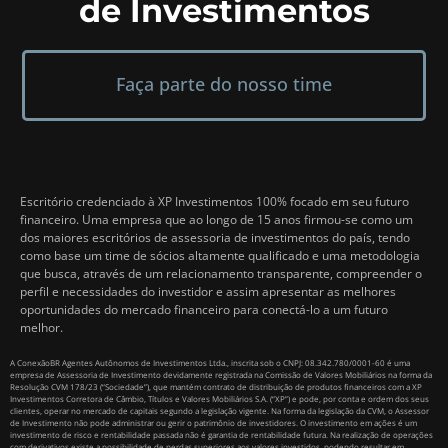
de Investimentos
Faça parte do nosso time
Escritório credenciado à XP Investimentos 100% focado em seu futuro
financeiro. Uma empresa que ao longo de 15 anos firmou-se como um
dos maiores escritórios de assessoria de investimentos do país, tendo
como base um time de sócios altamente qualificado e uma metodologia
que busca, através de um relacionamento transparente, compreender o
perfil e necessidades do investidor e assim apresentar as melhores
oportunidades do mercado financeiro para conectá-lo a um futuro
melhor.
A ConexãoBR Agentes Autônomos de Investimentos Ltda., inscrita sob o CNPJ: 08.342.780/0001-60 é uma
empresa de Assessoria de Investimento devidamente registrada na Comissão de Valores Mobiliários na forma da
Resolução CVM 178/23 (“Sociedade”), que mantém contrato de distribuição de produtos financeiros com a XP
Investimentos Corretora de Câmbio, Títulos e Valores Mobiliários S.A. (“XP”) e pode, por conta e ordem dos seus
clientes, operar no mercado de capitais segundo a legislação vigente. Na forma da legislação da CVM, o Assessor
de Investimento não pode administrar ou gerir o patrimônio de investidores. O investimento em ações é um
investimento de risco e rentabilidade passada não é garantia de rentabilidade futura. Na realização de operações
com derivativos existe a possibilidade de perdas superiores aos valores investidos, podendo resultar em