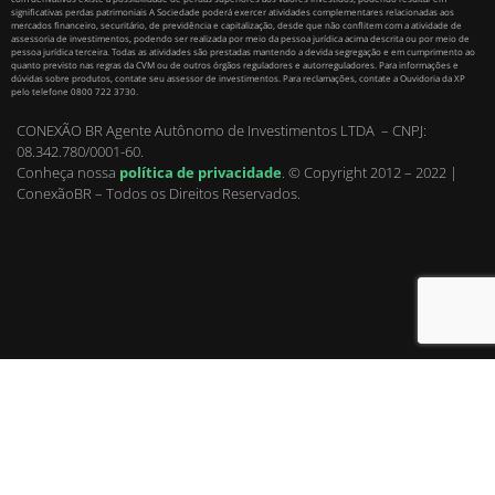
significativas perdas patrimoniais A Sociedade poderá exercer atividades complementares relacionadas aos
mercados financeiro, securitário, de previdência e capitalização, desde que não conflitem com a atividade de
assessoria de investimentos, podendo ser realizada por meio da pessoa jurídica acima descrita ou por meio de
pessoa jurídica terceira. Todas as atividades são prestadas mantendo a devida segregação e em cumprimento ao
quanto previsto nas regras da CVM ou de outros órgãos reguladores e autorreguladores. Para informações e
dúvidas sobre produtos, contate seu assessor de investimentos. Para reclamações, contate a Ouvidoria da XP
pelo telefone 0800 722 3730.
CONEXÃO BR Agente Autônomo de Investimentos LTDA – CNPJ:
08.342.780/0001-60.
Conheça nossa
política de privacidade
.
© Copyright 2012 – 2022 |
ConexãoBR – Todos os Direitos Reservados.