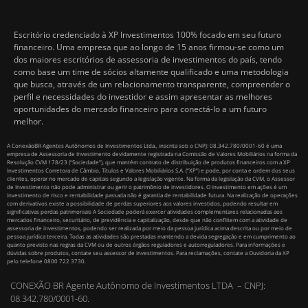
Escritório credenciado à XP Investimentos 100% focado em seu futuro
financeiro. Uma empresa que ao longo de 15 anos firmou-se como um
dos maiores escritórios de assessoria de investimentos do país, tendo
como base um time de sócios altamente qualificado e uma metodologia
que busca, através de um relacionamento transparente, compreender o
perfil e necessidades do investidor e assim apresentar as melhores
oportunidades do mercado financeiro para conectá-lo a um futuro
melhor.
A ConexãoBR Agentes Autônomos de Investimentos Ltda., inscrita sob o CNPJ: 08.342.780/0001-60 é uma
empresa de Assessoria de Investimento devidamente registrada na Comissão de Valores Mobiliários na forma da
Resolução CVM 178/23 (“Sociedade”), que mantém contrato de distribuição de produtos financeiros com a XP
Investimentos Corretora de Câmbio, Títulos e Valores Mobiliários S.A. (“XP”) e pode, por conta e ordem dos seus
clientes, operar no mercado de capitais segundo a legislação vigente. Na forma da legislação da CVM, o Assessor
de Investimento não pode administrar ou gerir o patrimônio de investidores. O investimento em ações é um
investimento de risco e rentabilidade passada não é garantia de rentabilidade futura. Na realização de operações
com derivativos existe a possibilidade de perdas superiores aos valores investidos, podendo resultar em
significativas perdas patrimoniais A Sociedade poderá exercer atividades complementares relacionadas aos
mercados financeiro, securitário, de previdência e capitalização, desde que não conflitem com a atividade de
assessoria de investimentos, podendo ser realizada por meio da pessoa jurídica acima descrita ou por meio de
pessoa jurídica terceira. Todas as atividades são prestadas mantendo a devida segregação e em cumprimento ao
quanto previsto nas regras da CVM ou de outros órgãos reguladores e autorreguladores. Para informações e
dúvidas sobre produtos, contate seu assessor de investimentos. Para reclamações, contate a Ouvidoria da XP
pelo telefone 0800 722 3730.
CONEXÃO BR Agente Autônomo de Investimentos LTDA – CNPJ:
08.342.780/0001-60.