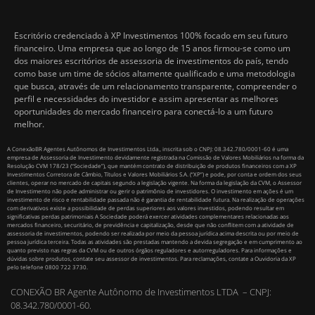
Escritório credenciado à XP Investimentos 100% focado em seu futuro
financeiro. Uma empresa que ao longo de 15 anos firmou-se como um
dos maiores escritórios de assessoria de investimentos do país, tendo
como base um time de sócios altamente qualificado e uma metodologia
que busca, através de um relacionamento transparente, compreender o
perfil e necessidades do investidor e assim apresentar as melhores
oportunidades do mercado financeiro para conectá-lo a um futuro
melhor.
A ConexãoBR Agentes Autônomos de Investimentos Ltda., inscrita sob o CNPJ: 08.342.780/0001-60 é uma
empresa de Assessoria de Investimento devidamente registrada na Comissão de Valores Mobiliários na forma da
Resolução CVM 178/23 (“Sociedade”), que mantém contrato de distribuição de produtos financeiros com a XP
Investimentos Corretora de Câmbio, Títulos e Valores Mobiliários S.A. (“XP”) e pode, por conta e ordem dos seus
clientes, operar no mercado de capitais segundo a legislação vigente. Na forma da legislação da CVM, o Assessor
de Investimento não pode administrar ou gerir o patrimônio de investidores. O investimento em ações é um
investimento de risco e rentabilidade passada não é garantia de rentabilidade futura. Na realização de operações
com derivativos existe a possibilidade de perdas superiores aos valores investidos, podendo resultar em
significativas perdas patrimoniais A Sociedade poderá exercer atividades complementares relacionadas aos
mercados financeiro, securitário, de previdência e capitalização, desde que não conflitem com a atividade de
assessoria de investimentos, podendo ser realizada por meio da pessoa jurídica acima descrita ou por meio de
pessoa jurídica terceira. Todas as atividades são prestadas mantendo a devida segregação e em cumprimento ao
quanto previsto nas regras da CVM ou de outros órgãos reguladores e autorreguladores. Para informações e
dúvidas sobre produtos, contate seu assessor de investimentos. Para reclamações, contate a Ouvidoria da XP
pelo telefone 0800 722 3730.
CONEXÃO BR Agente Autônomo de Investimentos LTDA – CNPJ:
08.342.780/0001-60.