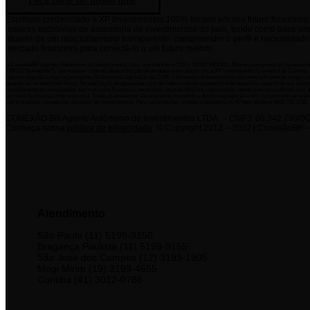
Escritório credenciado à XP Investimentos 100% focado em seu futuro financei
maiores escritórios de assessoria de investimentos do país, tendo como base um
através de um relacionamento transparente, compreender o perfil e necessidade
mercado financeiro para conectá-lo a um futuro melhor.
A ConexãoBR Agentes Autônomos de Investimentos Ltda., inscrita sob o CNPJ: 08.342.780/0001-60 é uma empresa de Assessoria
178/23 (“Sociedade”), que mantém contrato de distribuição de produtos financeiros com a XP Investimentos Corretora de Câmbio, T
capitais segundo a legislação vigente. Na forma da legislação da CVM, o Assessor de Investimento não pode administrar ou gerir 
garantia de rentabilidade futura. Na realização de operações com derivativos existe a possibilidade de perdas superiores aos valor
complementares relacionadas aos mercados financeiro, securitário, de previdência e capitalização, desde que não conflitem com a
por meio de pessoa jurídica terceira. Todas as atividades são prestadas mantendo a devida segregação e em cumprimento ao quan
sobre produtos, contate seu assessor de investimentos. Para reclamações, contate a Ouvidoria da XP pelo telefone 0800 722 3730.
CONEXÃO BR Agente Autônomo de Investimentos LTDA – CNPJ: 08.342.780/00
Conheça nossa
política de privacidade
.
© Copyright 2012 – 2022 | ConexãoBR –
Atendimento
São Paulo (11) 5199-9150
Bragança Paulista (11) 5199-9155
São José dos Campos (12) 3199-1905
Mogi Mirim (19) 3199-4655
Curitiba (41) 3012-0786