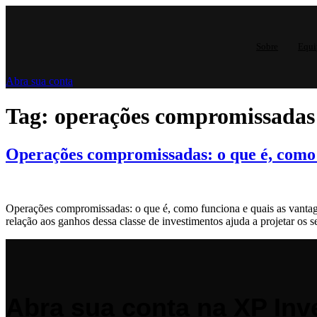
Ir
para
o
Sobre
Equi
conteúdo
Abra sua conta
Tag:
operações compromissadas 
Operações compromissadas: o que é, como 
Operações compromissadas: o que é, como funciona e quais as vantagen
relação aos ganhos dessa classe de investimentos ajuda a projetar os 
Abra sua conta na XP Inv