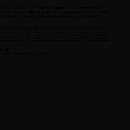
ro. Uma empresa que ao longo de 15 anos firmou-se como um dos
 time de sócios altamente qualificado e uma metodologia que busca,
s do investidor e assim apresentar as melhores oportunidades do
 de Investimento devidamente registrada na Comissão de Valores Mobiliários na forma da Resolução CVM
ítulos e Valores Mobiliários S.A. (“XP”) e pode, por conta e ordem dos seus clientes, operar no mercado de
o patrimônio de investidores. O investimento em ações é um investimento de risco e rentabilidade passada não é
es investidos, podendo resultar em significativas perdas patrimoniais A Sociedade poderá exercer atividades
 atividade de assessoria de investimentos, podendo ser realizada por meio da pessoa jurídica acima descrita ou
to previsto nas regras da CVM ou de outros órgãos reguladores e autorreguladores. Para informações e dúvidas
01-60.
 Todos os Direitos Reservados.