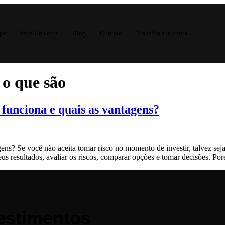
pe
Investimentos
Blog
Contato
Transfira sua conta
o que são
funciona e quais as vantagens?
s? Se você não aceita tomar risco no momento de investir, talvez seja 
seus resultados, avaliar os riscos, comparar opções e tomar decisões. Po
estimentos