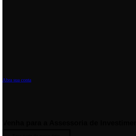
Abra sua conta
Venha para a Assessoria de Investime
Faça parte do nosso time