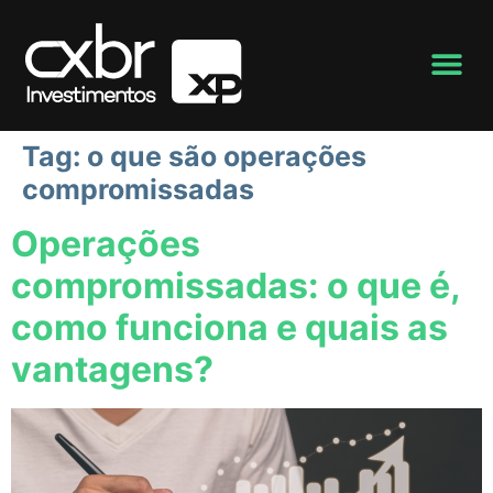
Tag:
o que são operações
compromissadas
Operações
compromissadas: o que é,
como funciona e quais as
vantagens?