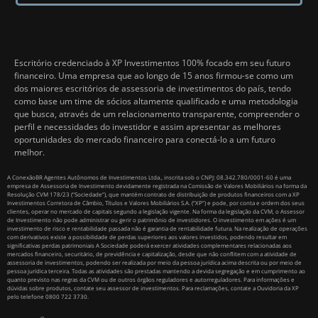
Escritório credenciado à XP Investimentos 100% focado em seu futuro
financeiro. Uma empresa que ao longo de 15 anos firmou-se como um
dos maiores escritórios de assessoria de investimentos do país, tendo
como base um time de sócios altamente qualificado e uma metodologia
que busca, através de um relacionamento transparente, compreender o
perfil e necessidades do investidor e assim apresentar as melhores
oportunidades do mercado financeiro para conectá-lo a um futuro
melhor.
A ConexãoBR Agentes Autônomos de Investimentos Ltda., inscrita sob o CNPJ: 08.342.780/0001-60 é uma
empresa de Assessoria de Investimento devidamente registrada na Comissão de Valores Mobiliários na forma da
Resolução CVM 178/23 (“Sociedade”), que mantém contrato de distribuição de produtos financeiros com a XP
Investimentos Corretora de Câmbio, Títulos e Valores Mobiliários S.A. (“XP”) e pode, por conta e ordem dos seus
clientes, operar no mercado de capitais segundo a legislação vigente. Na forma da legislação da CVM, o Assessor
de Investimento não pode administrar ou gerir o patrimônio de investidores. O investimento em ações é um
investimento de risco e rentabilidade passada não é garantia de rentabilidade futura. Na realização de operações
com derivativos existe a possibilidade de perdas superiores aos valores investidos, podendo resultar em
significativas perdas patrimoniais A Sociedade poderá exercer atividades complementares relacionadas aos
mercados financeiro, securitário, de previdência e capitalização, desde que não conflitem com a atividade de
assessoria de investimentos, podendo ser realizada por meio da pessoa jurídica acima descrita ou por meio de
pessoa jurídica terceira. Todas as atividades são prestadas mantendo a devida segregação e em cumprimento ao
quanto previsto nas regras da CVM ou de outros órgãos reguladores e autorreguladores. Para informações e
dúvidas sobre produtos, contate seu assessor de investimentos. Para reclamações, contate a Ouvidoria da XP
pelo telefone 0800 722 3730.