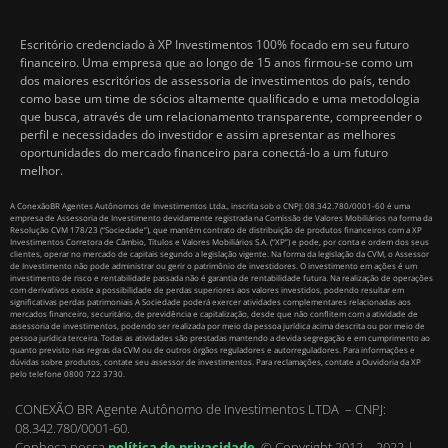
Escritório credenciado à XP Investimentos 100% focado em seu futuro
financeiro. Uma empresa que ao longo de 15 anos firmou-se como um
dos maiores escritórios de assessoria de investimentos do país, tendo
como base um time de sócios altamente qualificado e uma metodologia
que busca, através de um relacionamento transparente, compreender o
perfil e necessidades do investidor e assim apresentar as melhores
oportunidades do mercado financeiro para conectá-lo a um futuro
melhor.
A ConexãoBR Agentes Autônomos de Investimentos Ltda., inscrita sob o CNPJ: 08.342.780/0001-60 é uma
empresa de Assessoria de Investimento devidamente registrada na Comissão de Valores Mobiliários na forma da
Resolução CVM 178/23 (“Sociedade”), que mantém contrato de distribuição de produtos financeiros com a XP
Investimentos Corretora de Câmbio, Títulos e Valores Mobiliários S.A. (“XP”) e pode, por conta e ordem dos seus
clientes, operar no mercado de capitais segundo a legislação vigente. Na forma da legislação da CVM, o Assessor
de Investimento não pode administrar ou gerir o patrimônio de investidores. O investimento em ações é um
investimento de risco e rentabilidade passada não é garantia de rentabilidade futura. Na realização de operações
com derivativos existe a possibilidade de perdas superiores aos valores investidos, podendo resultar em
significativas perdas patrimoniais A Sociedade poderá exercer atividades complementares relacionadas aos
mercados financeiro, securitário, de previdência e capitalização, desde que não conflitem com a atividade de
assessoria de investimentos, podendo ser realizada por meio da pessoa jurídica acima descrita ou por meio de
pessoa jurídica terceira. Todas as atividades são prestadas mantendo a devida segregação e em cumprimento ao
quanto previsto nas regras da CVM ou de outros órgãos reguladores e autorreguladores. Para informações e
dúvidas sobre produtos, contate seu assessor de investimentos. Para reclamações, contate a Ouvidoria da XP
pelo telefone 0800 722 3730.
CONEXÃO BR Agente Autônomo de Investimentos LTDA – CNPJ:
08.342.780/0001-60.
Conheça nossa
política de privacidade
.
© Copyright 2012 – 2022 |