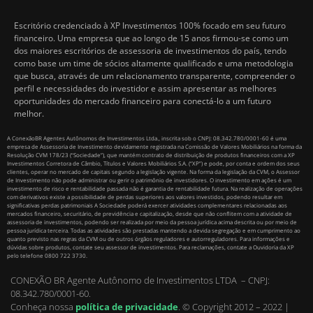
Escritório credenciado à XP Investimentos 100% focado em seu futuro
financeiro. Uma empresa que ao longo de 15 anos firmou-se como um
dos maiores escritórios de assessoria de investimentos do país, tendo
como base um time de sócios altamente qualificado e uma metodologia
que busca, através de um relacionamento transparente, compreender o
perfil e necessidades do investidor e assim apresentar as melhores
oportunidades do mercado financeiro para conectá-lo a um futuro
melhor.
A ConexãoBR Agentes Autônomos de Investimentos Ltda., inscrita sob o CNPJ: 08.342.780/0001-60 é uma
empresa de Assessoria de Investimento devidamente registrada na Comissão de Valores Mobiliários na forma da
Resolução CVM 178/23 (“Sociedade”), que mantém contrato de distribuição de produtos financeiros com a XP
Investimentos Corretora de Câmbio, Títulos e Valores Mobiliários S.A. (“XP”) e pode, por conta e ordem dos seus
clientes, operar no mercado de capitais segundo a legislação vigente. Na forma da legislação da CVM, o Assessor
de Investimento não pode administrar ou gerir o patrimônio de investidores. O investimento em ações é um
investimento de risco e rentabilidade passada não é garantia de rentabilidade futura. Na realização de operações
com derivativos existe a possibilidade de perdas superiores aos valores investidos, podendo resultar em
significativas perdas patrimoniais A Sociedade poderá exercer atividades complementares relacionadas aos
mercados financeiro, securitário, de previdência e capitalização, desde que não conflitem com a atividade de
assessoria de investimentos, podendo ser realizada por meio da pessoa jurídica acima descrita ou por meio de
pessoa jurídica terceira. Todas as atividades são prestadas mantendo a devida segregação e em cumprimento ao
quanto previsto nas regras da CVM ou de outros órgãos reguladores e autorreguladores. Para informações e
dúvidas sobre produtos, contate seu assessor de investimentos. Para reclamações, contate a Ouvidoria da XP
pelo telefone 0800 722 3730.
CONEXÃO BR Agente Autônomo de Investimentos LTDA – CNPJ:
08.342.780/0001-60.
Conheça nossa
política de privacidade
.
© Copyright 2012 – 2022 |