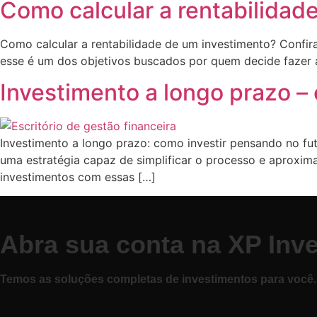
Como calcular a rentabilidad
Como calcular a rentabilidade de um investimento? Confira
esse é um dos objetivos buscados por quem decide fazer a
Investimento a longo prazo –
Investimento a longo prazo: como investir pensando no fu
uma estratégia capaz de simplificar o processo e aproxima
investimentos com essas […]
Abra sua conta na XP Inv
Temos as soluções completas de investimentos para você