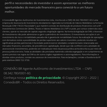
perfil e necessidades do investidor e assim apresentar as melhores
oportunidades do mercado financeiro para conectá-lo a um futuro
melhor.
A ConexãoBR Agentes Autônomos de Investimentos Ltda., inscrita sob o CNPJ: 08.342.780/0001-60 é uma
empresa de Assessoria de Investimento devidamente registrada na Comissão de Valores Mobiliários na forma da
Resolução CVM 178/23 (“Sociedade”), que mantém contrato de distribuição de produtos financeiros com a XP
Investimentos Corretora de Câmbio, Títulos e Valores Mobiliários S.A. (“XP”) e pode, por conta e ordem dos seus
clientes, operar no mercado de capitais segundo a legislação vigente. Na forma da legislação da CVM, o Assessor
de Investimento não pode administrar ou gerir o patrimônio de investidores. O investimento em ações é um
investimento de risco e rentabilidade passada não é garantia de rentabilidade futura. Na realização de operações
com derivativos existe a possibilidade de perdas superiores aos valores investidos, podendo resultar em
significativas perdas patrimoniais A Sociedade poderá exercer atividades complementares relacionadas aos
mercados financeiro, securitário, de previdência e capitalização, desde que não conflitem com a atividade de
assessoria de investimentos, podendo ser realizada por meio da pessoa jurídica acima descrita ou por meio de
pessoa jurídica terceira. Todas as atividades são prestadas mantendo a devida segregação e em cumprimento ao
quanto previsto nas regras da CVM ou de outros órgãos reguladores e autorreguladores. Para informações e
dúvidas sobre produtos, contate seu assessor de investimentos. Para reclamações, contate a Ouvidoria da XP
pelo telefone 0800 722 3730.
CONEXÃO BR Agente Autônomo de Investimentos LTDA – CNPJ:
08.342.780/0001-60.
Conheça nossa
política de privacidade
.
© Copyright 2012 – 2022 |
ConexãoBR – Todos os Direitos Reservados.