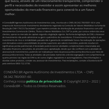
que busca, através de um relacionamento transparente, compreender o
perfil e necessidades do investidor e assim apresentar as melhores
oportunidades do mercado financeiro para conectá-lo a um futuro
melhor.
A ConexãoBR Agentes Autônomos de Investimentos Ltda., inscrita sob o CNPJ: 08.342.780/0001-60 é uma
empresa de Assessoria de Investimento devidamente registrada na Comissão de Valores Mobiliários na forma da
Resolução CVM 178/23 (“Sociedade”), que mantém contrato de distribuição de produtos financeiros com a XP
Investimentos Corretora de Câmbio, Títulos e Valores Mobiliários S.A. (“XP”) e pode, por conta e ordem dos seus
clientes, operar no mercado de capitais segundo a legislação vigente. Na forma da legislação da CVM, o Assessor
de Investimento não pode administrar ou gerir o patrimônio de investidores. O investimento em ações é um
investimento de risco e rentabilidade passada não é garantia de rentabilidade futura. Na realização de operações
com derivativos existe a possibilidade de perdas superiores aos valores investidos, podendo resultar em
significativas perdas patrimoniais A Sociedade poderá exercer atividades complementares relacionadas aos
mercados financeiro, securitário, de previdência e capitalização, desde que não conflitem com a atividade de
assessoria de investimentos, podendo ser realizada por meio da pessoa jurídica acima descrita ou por meio de
pessoa jurídica terceira. Todas as atividades são prestadas mantendo a devida segregação e em cumprimento ao
quanto previsto nas regras da CVM ou de outros órgãos reguladores e autorreguladores. Para informações e
dúvidas sobre produtos, contate seu assessor de investimentos. Para reclamações, contate a Ouvidoria da XP
pelo telefone 0800 722 3730.
CONEXÃO BR Agente Autônomo de Investimentos LTDA – CNPJ:
08.342.780/0001-60.
Conheça nossa
política de privacidade
.
© Copyright 2012 – 2022 |
ConexãoBR – Todos os Direitos Reservados.