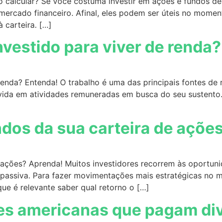
o calcular? Se você costuma investir em ações e fundos de 
ercado financeiro. Afinal, eles podem ser úteis no moment
 carteira. […]
nvestido para viver de renda
renda? Entenda! O trabalho é uma das principais fontes de 
da em atividades remuneradas em busca do seu sustento. 
dos da sua carteira de açõe
 ações? Aprenda! Muitos investidores recorrem às oportuni
a passiva. Para fazer movimentações mais estratégicas no 
ue é relevante saber qual retorno o […]
es americanas que pagam di