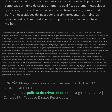
dos maiores escritórios de assessoria de investimentos do país, tendo
como base um time de sócios altamente qualificado e uma metodologia
que busca, através de um relacionamento transparente, compreender o
perfil e necessidades do investidor e assim apresentar as melhores
oportunidades do mercado financeiro para conectá-lo a um futuro
melhor.
A ConexãoBR Agentes Autônomos de Investimentos Ltda., inscrita sob o CNPJ: 08.342.780/0001-60 é uma
empresa de Assessoria de Investimento devidamente registrada na Comissão de Valores Mobiliários na forma da
Resolução CVM 178/23 (“Sociedade”), que mantém contrato de distribuição de produtos financeiros com a XP
Investimentos Corretora de Câmbio, Títulos e Valores Mobiliários S.A. (“XP”) e pode, por conta e ordem dos seus
clientes, operar no mercado de capitais segundo a legislação vigente. Na forma da legislação da CVM, o Assessor
de Investimento não pode administrar ou gerir o patrimônio de investidores. O investimento em ações é um
investimento de risco e rentabilidade passada não é garantia de rentabilidade futura. Na realização de operações
com derivativos existe a possibilidade de perdas superiores aos valores investidos, podendo resultar em
significativas perdas patrimoniais A Sociedade poderá exercer atividades complementares relacionadas aos
mercados financeiro, securitário, de previdência e capitalização, desde que não conflitem com a atividade de
assessoria de investimentos, podendo ser realizada por meio da pessoa jurídica acima descrita ou por meio de
pessoa jurídica terceira. Todas as atividades são prestadas mantendo a devida segregação e em cumprimento ao
quanto previsto nas regras da CVM ou de outros órgãos reguladores e autorreguladores. Para informações e
dúvidas sobre produtos, contate seu assessor de investimentos. Para reclamações, contate a Ouvidoria da XP
pelo telefone 0800 722 3730.
CONEXÃO BR Agente Autônomo de Investimentos LTDA – CNPJ:
08.342.780/0001-60.
Conheça nossa
política de privacidade
.
© Copyright 2012 – 2022 |
ConexãoBR – Todos os Direitos Reservados.