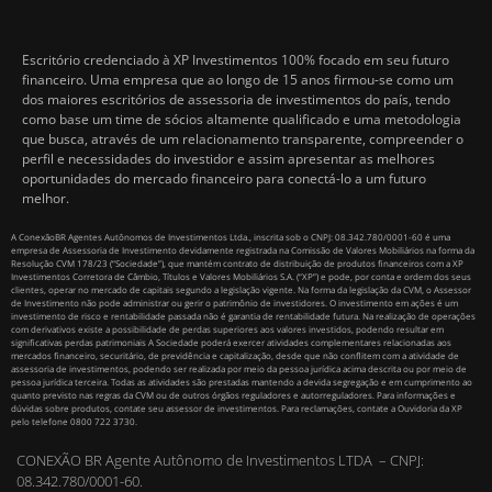
Escritório credenciado à XP Investimentos 100% focado em seu futuro
financeiro. Uma empresa que ao longo de 15 anos firmou-se como um
dos maiores escritórios de assessoria de investimentos do país, tendo
como base um time de sócios altamente qualificado e uma metodologia
que busca, através de um relacionamento transparente, compreender o
perfil e necessidades do investidor e assim apresentar as melhores
oportunidades do mercado financeiro para conectá-lo a um futuro
melhor.
A ConexãoBR Agentes Autônomos de Investimentos Ltda., inscrita sob o CNPJ: 08.342.780/0001-60 é uma
empresa de Assessoria de Investimento devidamente registrada na Comissão de Valores Mobiliários na forma da
Resolução CVM 178/23 (“Sociedade”), que mantém contrato de distribuição de produtos financeiros com a XP
Investimentos Corretora de Câmbio, Títulos e Valores Mobiliários S.A. (“XP”) e pode, por conta e ordem dos seus
clientes, operar no mercado de capitais segundo a legislação vigente. Na forma da legislação da CVM, o Assessor
de Investimento não pode administrar ou gerir o patrimônio de investidores. O investimento em ações é um
investimento de risco e rentabilidade passada não é garantia de rentabilidade futura. Na realização de operações
com derivativos existe a possibilidade de perdas superiores aos valores investidos, podendo resultar em
significativas perdas patrimoniais A Sociedade poderá exercer atividades complementares relacionadas aos
mercados financeiro, securitário, de previdência e capitalização, desde que não conflitem com a atividade de
assessoria de investimentos, podendo ser realizada por meio da pessoa jurídica acima descrita ou por meio de
pessoa jurídica terceira. Todas as atividades são prestadas mantendo a devida segregação e em cumprimento ao
quanto previsto nas regras da CVM ou de outros órgãos reguladores e autorreguladores. Para informações e
dúvidas sobre produtos, contate seu assessor de investimentos. Para reclamações, contate a Ouvidoria da XP
pelo telefone 0800 722 3730.
CONEXÃO BR Agente Autônomo de Investimentos LTDA – CNPJ:
08.342.780/0001-60.