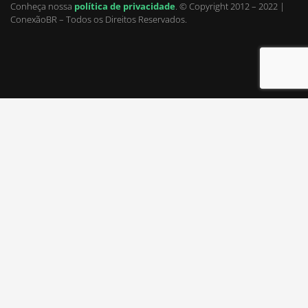
Conheça nossa
política de privacidade
.
© Copyright 2012 – 2022 |
ConexãoBR – Todos os Direitos Reservados.