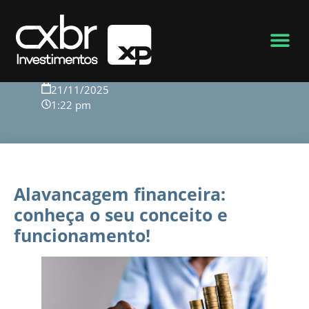
Voltar para o blog
21/11/2025
1:22 pm
Alavancagem financeira:
conheça o seu conceito e
funcionamento!