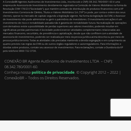
A ConexãoBR Agentes Autônomos de Investimentos Ltda., inscrita sob o CNPJ: 08.342.780/0001-60 é uma
empresa de Assessoria de Investimento devidamente registrada na Comissão de Valores Mobiliários na forma da
Resolução CVM 178/23 (“Sociedade”), que mantém contrato de distribuição de produtos financeiros com a XP
Investimentos Corretora de Câmbio, Títulos e Valores Mobiliários S.A. (“XP”) e pode, por conta e ordem dos seus
clientes, operar no mercado de capitais segundo a legislação vigente. Na forma da legislação da CVM, o Assessor
de Investimento não pode administrar ou gerir o patrimônio de investidores. O investimento em ações é um
investimento de risco e rentabilidade passada não é garantia de rentabilidade futura. Na realização de operações
com derivativos existe a possibilidade de perdas superiores aos valores investidos, podendo resultar em
significativas perdas patrimoniais A Sociedade poderá exercer atividades complementares relacionadas aos
mercados financeiro, securitário, de previdência e capitalização, desde que não conflitem com a atividade de
assessoria de investimentos, podendo ser realizada por meio da pessoa jurídica acima descrita ou por meio de
pessoa jurídica terceira. Todas as atividades são prestadas mantendo a devida segregação e em cumprimento ao
quanto previsto nas regras da CVM ou de outros órgãos reguladores e autorreguladores. Para informações e
dúvidas sobre produtos, contate seu assessor de investimentos. Para reclamações, contate a Ouvidoria da XP
pelo telefone 0800 722 3730.
CONEXÃO BR Agente Autônomo de Investimentos LTDA – CNPJ:
08.342.780/0001-60.
Conheça nossa
política de privacidade
.
© Copyright 2012 – 2022 |
ConexãoBR – Todos os Direitos Reservados.