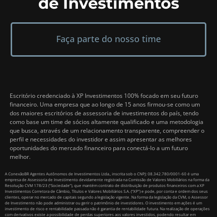
de Investimentos
Faça parte do nosso time
Escritório credenciado à XP Investimentos 100% focado em seu futuro
financeiro. Uma empresa que ao longo de 15 anos firmou-se como um
dos maiores escritórios de assessoria de investimentos do país, tendo
como base um time de sócios altamente qualificado e uma metodologia
que busca, através de um relacionamento transparente, compreender o
perfil e necessidades do investidor e assim apresentar as melhores
oportunidades do mercado financeiro para conectá-lo a um futuro
melhor.
A ConexãoBR Agentes Autônomos de Investimentos Ltda., inscrita sob o CNPJ: 08.342.780/0001-60 é uma
empresa de Assessoria de Investimento devidamente registrada na Comissão de Valores Mobiliários na forma da
Resolução CVM 178/23 (“Sociedade”), que mantém contrato de distribuição de produtos financeiros com a XP
Investimentos Corretora de Câmbio, Títulos e Valores Mobiliários S.A. (“XP”) e pode, por conta e ordem dos seus
clientes, operar no mercado de capitais segundo a legislação vigente. Na forma da legislação da CVM, o Assessor
de Investimento não pode administrar ou gerir o patrimônio de investidores. O investimento em ações é um
investimento de risco e rentabilidade passada não é garantia de rentabilidade futura. Na realização de operações
com derivativos existe a possibilidade de perdas superiores aos valores investidos, podendo resultar em