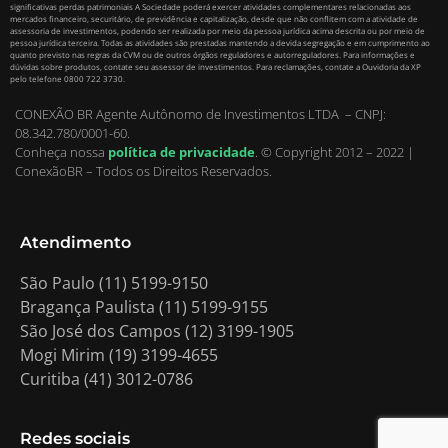
significativas perdas patrimoniais A Sociedade poderá exercer atividades complementares relacionadas aos
mercados financeiro, securitário, de previdência e capitalização, desde que não conflitem com a atividade de
assessoria de investimentos, podendo ser realizada por meio da pessoa jurídica acima descrita ou por meio de
pessoa jurídica terceira. Todas as atividades são prestadas mantendo a devida segregação e em cumprimento ao
quanto previsto nas regras da CVM ou de outros órgãos reguladores e autorreguladores. Para informações e
dúvidas sobre produtos, contate seu assessor de investimentos. Para reclamações, contate a Ouvidoria da XP
pelo telefone 0800 722 3730.
CONEXÃO BR Agente Autônomo de Investimentos LTDA – CNPJ:
08.342.780/0001-60.
Conheça nossa
política de privacidade
.
© Copyright 2012 – 2022 |
ConexãoBR – Todos os Direitos Reservados.
Atendimento
São Paulo (11) 5199-9150
Bragança Paulista (11) 5199-9155
São José dos Campos (12) 3199-1905
Mogi Mirim (19) 3199-4655
Curitiba (41) 3012-0786
Redes sociais