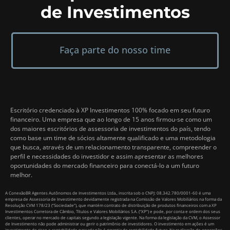
de Investimentos
Faça parte do nosso time
Escritório credenciado à XP Investimentos 100% focado em seu futuro
financeiro. Uma empresa que ao longo de 15 anos firmou-se como um
dos maiores escritórios de assessoria de investimentos do país, tendo
como base um time de sócios altamente qualificado e uma metodologia
que busca, através de um relacionamento transparente, compreender o
perfil e necessidades do investidor e assim apresentar as melhores
oportunidades do mercado financeiro para conectá-lo a um futuro
melhor.
A ConexãoBR Agentes Autônomos de Investimentos Ltda., inscrita sob o CNPJ: 08.342.780/0001-60 é uma
empresa de Assessoria de Investimento devidamente registrada na Comissão de Valores Mobiliários na forma da
Resolução CVM 178/23 (“Sociedade”), que mantém contrato de distribuição de produtos financeiros com a XP
Investimentos Corretora de Câmbio, Títulos e Valores Mobiliários S.A. (“XP”) e pode, por conta e ordem dos seus
clientes, operar no mercado de capitais segundo a legislação vigente. Na forma da legislação da CVM, o Assessor
de Investimento não pode administrar ou gerir o patrimônio de investidores. O investimento em ações é um
investimento de risco e rentabilidade passada não é garantia de rentabilidade futura. Na realização de operações