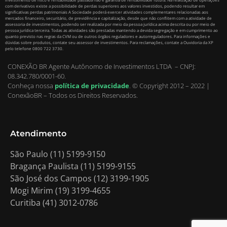
com derivativos existe a possibilidade de perdas superiores aos valores investidos, podendo resultar em
significativas perdas patrimoniais A Sociedade poderá exercer atividades complementares relacionadas aos
mercados financeiro, securitário, de previdência e capitalização, desde que não conflitem com a atividade de
assessoria de investimentos, podendo ser realizada por meio da pessoa jurídica acima descrita ou por meio de
pessoa jurídica terceira. Todas as atividades são prestadas mantendo a devida segregação e em cumprimento ao
quanto previsto nas regras da CVM ou de outros órgãos reguladores e autorreguladores. Para informações e
dúvidas sobre produtos, contate seu assessor de investimentos. Para reclamações, contate a Ouvidoria da XP
pelo telefone 0800 722 3730.
CONEXÃO BR Agente Autônomo de Investimentos LTDA – CNPJ:
08.342.780/0001-60.
Conheça nossa
política de privacidade
.
© Copyright 2012 – 2022 |
ConexãoBR – Todos os Direitos Reservados.
Atendimento
São Paulo (11) 5199-9150
Bragança Paulista (11) 5199-9155
São José dos Campos (12) 3199-1905
Mogi Mirim (19) 3199-4655
Curitiba (41) 3012-0786