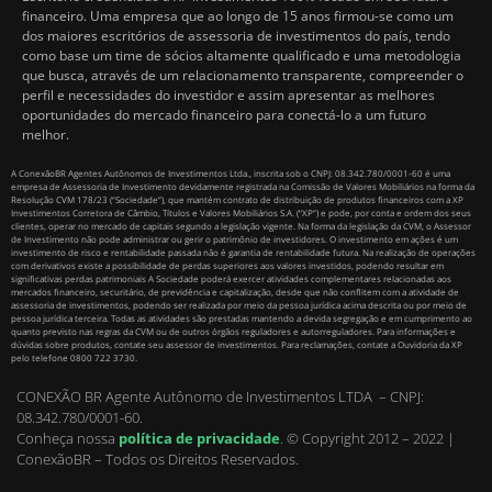
financeiro. Uma empresa que ao longo de 15 anos firmou-se como um
dos maiores escritórios de assessoria de investimentos do país, tendo
como base um time de sócios altamente qualificado e uma metodologia
que busca, através de um relacionamento transparente, compreender o
perfil e necessidades do investidor e assim apresentar as melhores
oportunidades do mercado financeiro para conectá-lo a um futuro
melhor.
A ConexãoBR Agentes Autônomos de Investimentos Ltda., inscrita sob o CNPJ: 08.342.780/0001-60 é uma
empresa de Assessoria de Investimento devidamente registrada na Comissão de Valores Mobiliários na forma da
Resolução CVM 178/23 (“Sociedade”), que mantém contrato de distribuição de produtos financeiros com a XP
Investimentos Corretora de Câmbio, Títulos e Valores Mobiliários S.A. (“XP”) e pode, por conta e ordem dos seus
clientes, operar no mercado de capitais segundo a legislação vigente. Na forma da legislação da CVM, o Assessor
de Investimento não pode administrar ou gerir o patrimônio de investidores. O investimento em ações é um
investimento de risco e rentabilidade passada não é garantia de rentabilidade futura. Na realização de operações
com derivativos existe a possibilidade de perdas superiores aos valores investidos, podendo resultar em
significativas perdas patrimoniais A Sociedade poderá exercer atividades complementares relacionadas aos
mercados financeiro, securitário, de previdência e capitalização, desde que não conflitem com a atividade de
assessoria de investimentos, podendo ser realizada por meio da pessoa jurídica acima descrita ou por meio de
pessoa jurídica terceira. Todas as atividades são prestadas mantendo a devida segregação e em cumprimento ao
quanto previsto nas regras da CVM ou de outros órgãos reguladores e autorreguladores. Para informações e
dúvidas sobre produtos, contate seu assessor de investimentos. Para reclamações, contate a Ouvidoria da XP
pelo telefone 0800 722 3730.
CONEXÃO BR Agente Autônomo de Investimentos LTDA – CNPJ:
08.342.780/0001-60.
Conheça nossa
política de privacidade
.
© Copyright 2012 – 2022 |
ConexãoBR – Todos os Direitos Reservados.