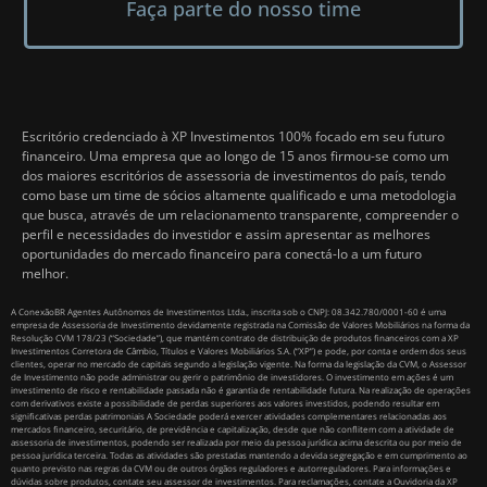
Faça parte do nosso time
Escritório credenciado à XP Investimentos 100% focado em seu futuro
financeiro. Uma empresa que ao longo de 15 anos firmou-se como um
dos maiores escritórios de assessoria de investimentos do país, tendo
como base um time de sócios altamente qualificado e uma metodologia
que busca, através de um relacionamento transparente, compreender o
perfil e necessidades do investidor e assim apresentar as melhores
oportunidades do mercado financeiro para conectá-lo a um futuro
melhor.
A ConexãoBR Agentes Autônomos de Investimentos Ltda., inscrita sob o CNPJ: 08.342.780/0001-60 é uma
empresa de Assessoria de Investimento devidamente registrada na Comissão de Valores Mobiliários na forma da
Resolução CVM 178/23 (“Sociedade”), que mantém contrato de distribuição de produtos financeiros com a XP
Investimentos Corretora de Câmbio, Títulos e Valores Mobiliários S.A. (“XP”) e pode, por conta e ordem dos seus
clientes, operar no mercado de capitais segundo a legislação vigente. Na forma da legislação da CVM, o Assessor
de Investimento não pode administrar ou gerir o patrimônio de investidores. O investimento em ações é um
investimento de risco e rentabilidade passada não é garantia de rentabilidade futura. Na realização de operações
com derivativos existe a possibilidade de perdas superiores aos valores investidos, podendo resultar em
significativas perdas patrimoniais A Sociedade poderá exercer atividades complementares relacionadas aos
mercados financeiro, securitário, de previdência e capitalização, desde que não conflitem com a atividade de
assessoria de investimentos, podendo ser realizada por meio da pessoa jurídica acima descrita ou por meio de
pessoa jurídica terceira. Todas as atividades são prestadas mantendo a devida segregação e em cumprimento ao
quanto previsto nas regras da CVM ou de outros órgãos reguladores e autorreguladores. Para informações e
dúvidas sobre produtos, contate seu assessor de investimentos. Para reclamações, contate a Ouvidoria da XP