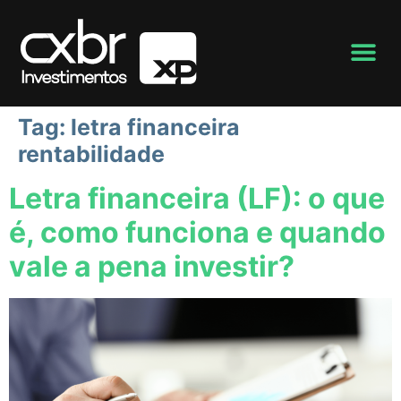
Tag:
letra financeira
rentabilidade
Letra financeira (LF): o que
é, como funciona e quando
vale a pena investir?