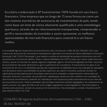
Escritório credenciado à XP Investimentos 100% focado em seu futuro
financeiro. Uma empresa que ao longo de 15 anos firmou-se como um
dos maiores escritórios de assessoria de investimentos do país, tendo
como base um time de sócios altamente qualificado e uma metodologia
que busca, através de um relacionamento transparente, compreender o
perfil e necessidades do investidor e assim apresentar as melhores
oportunidades do mercado financeiro para conectá-lo a um futuro
melhor.
A ConexãoBR Agentes Autônomos de Investimentos Ltda., inscrita sob o CNPJ: 08.342.780/0001-60 é uma
empresa de Assessoria de Investimento devidamente registrada na Comissão de Valores Mobiliários na forma da
Resolução CVM 178/23 (“Sociedade”), que mantém contrato de distribuição de produtos financeiros com a XP
Investimentos Corretora de Câmbio, Títulos e Valores Mobiliários S.A. (“XP”) e pode, por conta e ordem dos seus
clientes, operar no mercado de capitais segundo a legislação vigente. Na forma da legislação da CVM, o Assessor
de Investimento não pode administrar ou gerir o patrimônio de investidores. O investimento em ações é um
investimento de risco e rentabilidade passada não é garantia de rentabilidade futura. Na realização de operações
com derivativos existe a possibilidade de perdas superiores aos valores investidos, podendo resultar em
significativas perdas patrimoniais A Sociedade poderá exercer atividades complementares relacionadas aos
mercados financeiro, securitário, de previdência e capitalização, desde que não conflitem com a atividade de
assessoria de investimentos, podendo ser realizada por meio da pessoa jurídica acima descrita ou por meio de
pessoa jurídica terceira. Todas as atividades são prestadas mantendo a devida segregação e em cumprimento ao
quanto previsto nas regras da CVM ou de outros órgãos reguladores e autorreguladores. Para informações e
dúvidas sobre produtos, contate seu assessor de investimentos. Para reclamações, contate a Ouvidoria da XP
pelo telefone 0800 722 3730.
CONEXÃO BR Agente Autônomo de Investimentos LTDA – CNPJ:
08.342.780/0001-60.