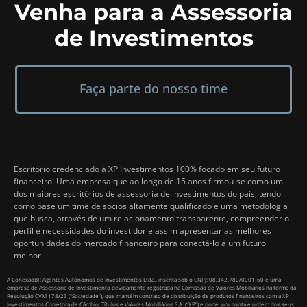
Venha para a Assessoria
de Investimentos
Faça parte do nosso time
Escritório credenciado à XP Investimentos 100% focado em seu futuro
financeiro. Uma empresa que ao longo de 15 anos firmou-se como um
dos maiores escritórios de assessoria de investimentos do país, tendo
como base um time de sócios altamente qualificado e uma metodologia
que busca, através de um relacionamento transparente, compreender o
perfil e necessidades do investidor e assim apresentar as melhores
oportunidades do mercado financeiro para conectá-lo a um futuro
melhor.
A ConexãoBR Agentes Autônomos de Investimentos Ltda., inscrita sob o CNPJ: 08.342.780/0001-60 é uma
empresa de Assessoria de Investimento devidamente registrada na Comissão de Valores Mobiliários na forma da
Resolução CVM 178/23 (“Sociedade”), que mantém contrato de distribuição de produtos financeiros com a XP
Investimentos Corretora de Câmbio, Títulos e Valores Mobiliários S.A. (“XP”) e pode, por conta e ordem dos seus