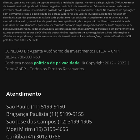
clientes, operar no mercado de capitais segundo a legislação vigente. Na forma da legislação da CVM, o Assessor
de Investimento não pode administrar ou gerir o patrimônio de investidores. O investimento em ações é um
investimento de risco e rentabilidade passada não é garantia de rentabilidade futura. Na realização de operações
com derivativos existe a possibilidade de perdas superiores aos valores investidos, podendo resultar em
significativas perdas patrimoniais A Sociedade poderá exercer atividades complementares relacionadas aos
mercados financeiro, securitário, de previdência e capitalização, desde que não conflitem com a atividade de
assessoria de investimentos, podendo ser realizada por meio da pessoa jurídica acima descrita ou por meio de
pessoa jurídica terceira. Todas as atividades são prestadas mantendo a devida segregação e em cumprimento ao
quanto previsto nas regras da CVM ou de outros órgãos reguladores e autorreguladores. Para informações e
dúvidas sobre produtos, contate seu assessor de investimentos. Para reclamações, contate a Ouvidoria da XP
pelo telefone 0800 722 3730.
CONEXÃO BR Agente Autônomo de Investimentos LTDA – CNPJ:
08.342.780/0001-60.
Conheça nossa
política de privacidade
.
© Copyright 2012 – 2022 |
ConexãoBR – Todos os Direitos Reservados.
Atendimento
São Paulo (11) 5199-9150
Bragança Paulista (11) 5199-9155
São José dos Campos (12) 3199-1905
Mogi Mirim (19) 3199-4655
Curitiba (41) 3012-0786