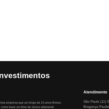
Investimentos
Atendimento
São Paulo (11) 
. Uma empresa que ao longo de 15 anos firmou-
Bragança Paulis
do como base um time de sócios altamente