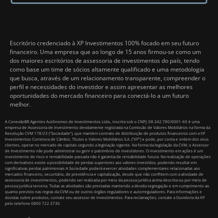
Escritório credenciado à XP Investimentos 100% focado em seu futuro
financeiro. Uma empresa que ao longo de 15 anos firmou-se como um
dos maiores escritórios de assessoria de investimentos do país, tendo
como base um time de sócios altamente qualificado e uma metodologia
que busca, através de um relacionamento transparente, compreender o
perfil e necessidades do investidor e assim apresentar as melhores
oportunidades do mercado financeiro para conectá-lo a um futuro
melhor.
A ConexãoBR Agentes Autônomos de Investimentos Ltda., inscrita sob o CNPJ: 08.342.780/0001-60 é uma
empresa de Assessoria de Investimento devidamente registrada na Comissão de Valores Mobiliários na forma da
Resolução CVM 178/23 (“Sociedade”), que mantém contrato de distribuição de produtos financeiros com a XP
Investimentos Corretora de Câmbio, Títulos e Valores Mobiliários S.A. (“XP”) e pode, por conta e ordem dos seus
clientes, operar no mercado de capitais segundo a legislação vigente. Na forma da legislação da CVM, o Assessor
de Investimento não pode administrar ou gerir o patrimônio de investidores. O investimento em ações é um
investimento de risco e rentabilidade passada não é garantia de rentabilidade futura. Na realização de operações
com derivativos existe a possibilidade de perdas superiores aos valores investidos, podendo resultar em
significativas perdas patrimoniais A Sociedade poderá exercer atividades complementares relacionadas aos
mercados financeiro, securitário, de previdência e capitalização, desde que não conflitem com a atividade de
assessoria de investimentos, podendo ser realizada por meio da pessoa jurídica acima descrita ou por meio de
pessoa jurídica terceira. Todas as atividades são prestadas mantendo a devida segregação e em cumprimento ao
quanto previsto nas regras da CVM ou de outros órgãos reguladores e autorreguladores. Para informações e
dúvidas sobre produtos, contate seu assessor de investimentos. Para reclamações, contate a Ouvidoria da XP
pelo telefone 0800 722 3730.