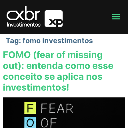
Tag:
fomo investimentos
FOMO (fear of missing
out): entenda como esse
conceito se aplica nos
investimentos!