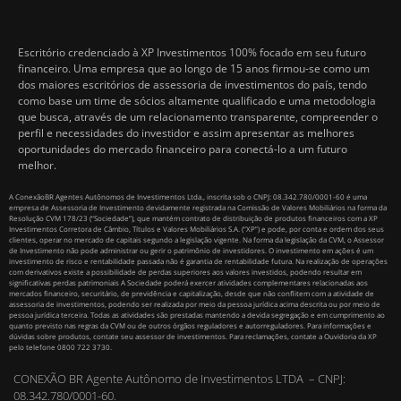
Escritório credenciado à XP Investimentos 100% focado em seu futuro
financeiro. Uma empresa que ao longo de 15 anos firmou-se como um
dos maiores escritórios de assessoria de investimentos do país, tendo
como base um time de sócios altamente qualificado e uma metodologia
que busca, através de um relacionamento transparente, compreender o
perfil e necessidades do investidor e assim apresentar as melhores
oportunidades do mercado financeiro para conectá-lo a um futuro
melhor.
A ConexãoBR Agentes Autônomos de Investimentos Ltda., inscrita sob o CNPJ: 08.342.780/0001-60 é uma
empresa de Assessoria de Investimento devidamente registrada na Comissão de Valores Mobiliários na forma da
Resolução CVM 178/23 (“Sociedade”), que mantém contrato de distribuição de produtos financeiros com a XP
Investimentos Corretora de Câmbio, Títulos e Valores Mobiliários S.A. (“XP”) e pode, por conta e ordem dos seus
clientes, operar no mercado de capitais segundo a legislação vigente. Na forma da legislação da CVM, o Assessor
de Investimento não pode administrar ou gerir o patrimônio de investidores. O investimento em ações é um
investimento de risco e rentabilidade passada não é garantia de rentabilidade futura. Na realização de operações
com derivativos existe a possibilidade de perdas superiores aos valores investidos, podendo resultar em
significativas perdas patrimoniais A Sociedade poderá exercer atividades complementares relacionadas aos
mercados financeiro, securitário, de previdência e capitalização, desde que não conflitem com a atividade de
assessoria de investimentos, podendo ser realizada por meio da pessoa jurídica acima descrita ou por meio de
pessoa jurídica terceira. Todas as atividades são prestadas mantendo a devida segregação e em cumprimento ao
quanto previsto nas regras da CVM ou de outros órgãos reguladores e autorreguladores. Para informações e
dúvidas sobre produtos, contate seu assessor de investimentos. Para reclamações, contate a Ouvidoria da XP
pelo telefone 0800 722 3730.
CONEXÃO BR Agente Autônomo de Investimentos LTDA – CNPJ:
08.342.780/0001-60.