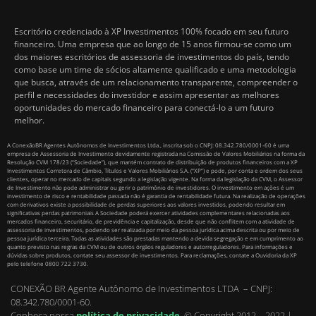
Escritório credenciado à XP Investimentos 100% focado em seu futuro
financeiro. Uma empresa que ao longo de 15 anos firmou-se como um
dos maiores escritórios de assessoria de investimentos do país, tendo
como base um time de sócios altamente qualificado e uma metodologia
que busca, através de um relacionamento transparente, compreender o
perfil e necessidades do investidor e assim apresentar as melhores
oportunidades do mercado financeiro para conectá-lo a um futuro
melhor.
A ConexãoBR Agentes Autônomos de Investimentos Ltda., inscrita sob o CNPJ: 08.342.780/0001-60 é uma
empresa de Assessoria de Investimento devidamente registrada na Comissão de Valores Mobiliários na forma da
Resolução CVM 178/23 (“Sociedade”), que mantém contrato de distribuição de produtos financeiros com a XP
Investimentos Corretora de Câmbio, Títulos e Valores Mobiliários S.A. (“XP”) e pode, por conta e ordem dos seus
clientes, operar no mercado de capitais segundo a legislação vigente. Na forma da legislação da CVM, o Assessor
de Investimento não pode administrar ou gerir o patrimônio de investidores. O investimento em ações é um
investimento de risco e rentabilidade passada não é garantia de rentabilidade futura. Na realização de operações
com derivativos existe a possibilidade de perdas superiores aos valores investidos, podendo resultar em
significativas perdas patrimoniais A Sociedade poderá exercer atividades complementares relacionadas aos
mercados financeiro, securitário, de previdência e capitalização, desde que não conflitem com a atividade de
assessoria de investimentos, podendo ser realizada por meio da pessoa jurídica acima descrita ou por meio de
pessoa jurídica terceira. Todas as atividades são prestadas mantendo a devida segregação e em cumprimento ao
quanto previsto nas regras da CVM ou de outros órgãos reguladores e autorreguladores. Para informações e
dúvidas sobre produtos, contate seu assessor de investimentos. Para reclamações, contate a Ouvidoria da XP
pelo telefone 0800 722 3730.
CONEXÃO BR Agente Autônomo de Investimentos LTDA – CNPJ:
08.342.780/0001-60.
Conheça nossa
política de privacidade
.
© Copyright 2012 – 2022 |