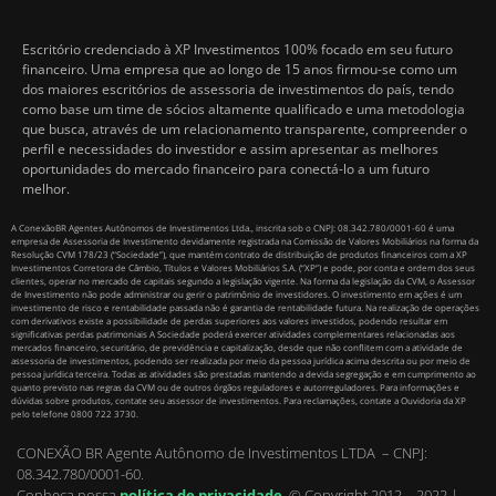
Escritório credenciado à XP Investimentos 100% focado em seu futuro
financeiro. Uma empresa que ao longo de 15 anos firmou-se como um
dos maiores escritórios de assessoria de investimentos do país, tendo
como base um time de sócios altamente qualificado e uma metodologia
que busca, através de um relacionamento transparente, compreender o
perfil e necessidades do investidor e assim apresentar as melhores
oportunidades do mercado financeiro para conectá-lo a um futuro
melhor.
A ConexãoBR Agentes Autônomos de Investimentos Ltda., inscrita sob o CNPJ: 08.342.780/0001-60 é uma
empresa de Assessoria de Investimento devidamente registrada na Comissão de Valores Mobiliários na forma da
Resolução CVM 178/23 (“Sociedade”), que mantém contrato de distribuição de produtos financeiros com a XP
Investimentos Corretora de Câmbio, Títulos e Valores Mobiliários S.A. (“XP”) e pode, por conta e ordem dos seus
clientes, operar no mercado de capitais segundo a legislação vigente. Na forma da legislação da CVM, o Assessor
de Investimento não pode administrar ou gerir o patrimônio de investidores. O investimento em ações é um
investimento de risco e rentabilidade passada não é garantia de rentabilidade futura. Na realização de operações
com derivativos existe a possibilidade de perdas superiores aos valores investidos, podendo resultar em
significativas perdas patrimoniais A Sociedade poderá exercer atividades complementares relacionadas aos
mercados financeiro, securitário, de previdência e capitalização, desde que não conflitem com a atividade de
assessoria de investimentos, podendo ser realizada por meio da pessoa jurídica acima descrita ou por meio de
pessoa jurídica terceira. Todas as atividades são prestadas mantendo a devida segregação e em cumprimento ao
quanto previsto nas regras da CVM ou de outros órgãos reguladores e autorreguladores. Para informações e
dúvidas sobre produtos, contate seu assessor de investimentos. Para reclamações, contate a Ouvidoria da XP
pelo telefone 0800 722 3730.
CONEXÃO BR Agente Autônomo de Investimentos LTDA – CNPJ:
08.342.780/0001-60.
Conheça nossa
política de privacidade
.
© Copyright 2012 – 2022 |