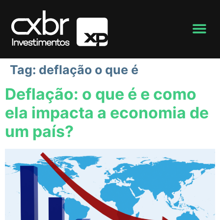
Tag:
deflação o que é
Deflação: o que é e como
ela impacta a economia de
um país?