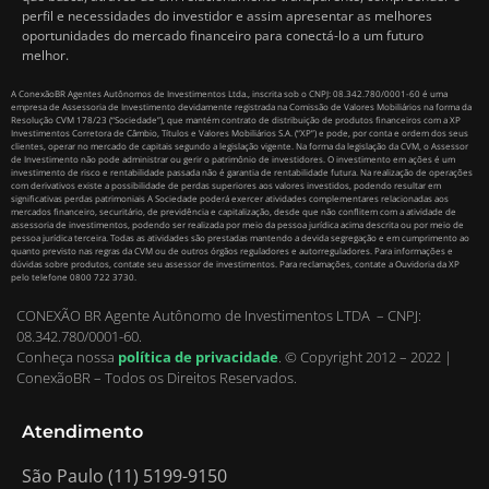
perfil e necessidades do investidor e assim apresentar as melhores
oportunidades do mercado financeiro para conectá-lo a um futuro
melhor.
A ConexãoBR Agentes Autônomos de Investimentos Ltda., inscrita sob o CNPJ: 08.342.780/0001-60 é uma
empresa de Assessoria de Investimento devidamente registrada na Comissão de Valores Mobiliários na forma da
Resolução CVM 178/23 (“Sociedade”), que mantém contrato de distribuição de produtos financeiros com a XP
Investimentos Corretora de Câmbio, Títulos e Valores Mobiliários S.A. (“XP”) e pode, por conta e ordem dos seus
clientes, operar no mercado de capitais segundo a legislação vigente. Na forma da legislação da CVM, o Assessor
de Investimento não pode administrar ou gerir o patrimônio de investidores. O investimento em ações é um
investimento de risco e rentabilidade passada não é garantia de rentabilidade futura. Na realização de operações
com derivativos existe a possibilidade de perdas superiores aos valores investidos, podendo resultar em
significativas perdas patrimoniais A Sociedade poderá exercer atividades complementares relacionadas aos
mercados financeiro, securitário, de previdência e capitalização, desde que não conflitem com a atividade de
assessoria de investimentos, podendo ser realizada por meio da pessoa jurídica acima descrita ou por meio de
pessoa jurídica terceira. Todas as atividades são prestadas mantendo a devida segregação e em cumprimento ao
quanto previsto nas regras da CVM ou de outros órgãos reguladores e autorreguladores. Para informações e
dúvidas sobre produtos, contate seu assessor de investimentos. Para reclamações, contate a Ouvidoria da XP
pelo telefone 0800 722 3730.
CONEXÃO BR Agente Autônomo de Investimentos LTDA – CNPJ:
08.342.780/0001-60.
Conheça nossa
política de privacidade
.
© Copyright 2012 – 2022 |
ConexãoBR – Todos os Direitos Reservados.
Atendimento
São Paulo (11) 5199-9150