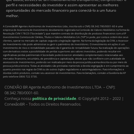
perfil e necessidades do investidor e assim apresentar as melhores
oportunidades do mercado financeiro para conectá-lo a um futuro
melhor.
A ConexãoBR Agentes Autônomos de Investimentos Ltda., inscrita sob o CNPJ: 08.342.780/0001-60 é uma
empresa de Assessoria de Investimento devidamente registrada na Comissão de Valores Mobiliários na forma da
Resolução CVM 178/23 (“Sociedade”), que mantém contrato de distribuição de produtos financeiros com a XP
Investimentos Corretora de Câmbio, Títulos e Valores Mobiliários S.A. (“XP”) e pode, por conta e ordem dos seus
clientes, operar no mercado de capitais segundo a legislação vigente. Na forma da legislação da CVM, o Assessor
de Investimento não pode administrar ou gerir o patrimônio de investidores. O investimento em ações é um
investimento de risco e rentabilidade passada não é garantia de rentabilidade futura. Na realização de operações
com derivativos existe a possibilidade de perdas superiores aos valores investidos, podendo resultar em
significativas perdas patrimoniais A Sociedade poderá exercer atividades complementares relacionadas aos
mercados financeiro, securitário, de previdência e capitalização, desde que não conflitem com a atividade de
assessoria de investimentos, podendo ser realizada por meio da pessoa jurídica acima descrita ou por meio de
pessoa jurídica terceira. Todas as atividades são prestadas mantendo a devida segregação e em cumprimento ao
quanto previsto nas regras da CVM ou de outros órgãos reguladores e autorreguladores. Para informações e
dúvidas sobre produtos, contate seu assessor de investimentos. Para reclamações, contate a Ouvidoria da XP
pelo telefone 0800 722 3730.
CONEXÃO BR Agente Autônomo de Investimentos LTDA – CNPJ:
08.342.780/0001-60.
Conheça nossa
política de privacidade
.
© Copyright 2012 – 2022 |
ConexãoBR – Todos os Direitos Reservados.