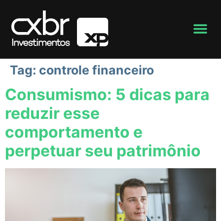
Tag:
controle financeiro
Consumismo: 5 dicas para
reduzir esse
comportamento e
perpetuar seu patrimônio