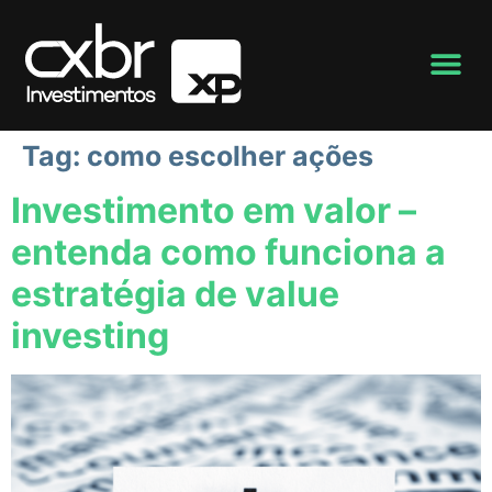
Tag:
como escolher ações
Investimento em valor –
entenda como funciona a
estratégia de value
investing