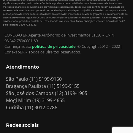
significativas perdas patrimoniais A Sociedade poderá exercer atividades complementares relacionadas aos
mercados financeiro, securitário, de previdência e capitalização, desde que não conflitem com a atividade de
assessoria de investimentos, podendo ser realizada por meio da pessoa jurídica acima descrita ou por meio de
pessoa jurídica terceira. Todas as atividades são prestadas mantendo a devida segregação e em cumprimento ao
quanto previsto nas regras da CVM ou de outros órgãos reguladores e autorreguladores. Para informações e
dúvidas sobre produtos, contate seu assessor de investimentos. Para reclamações, contate a Ouvidoria da XP
pelo telefone 0800 722 3730.
CONEXÃO BR Agente Autônomo de Investimentos LTDA – CNPJ:
08.342.780/0001-60.
Conheça nossa
política de privacidade
.
© Copyright 2012 – 2022 |
ConexãoBR – Todos os Direitos Reservados.
Atendimento
São Paulo (11) 5199-9150
Bragança Paulista (11) 5199-9155
São José dos Campos (12) 3199-1905
Mogi Mirim (19) 3199-4655
Curitiba (41) 3012-0786
Redes sociais