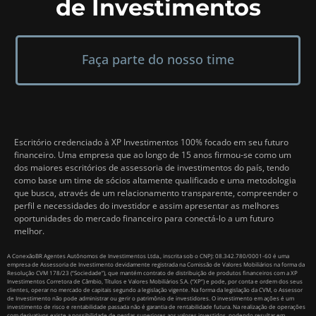
de Investimentos
Faça parte do nosso time
Escritório credenciado à XP Investimentos 100% focado em seu futuro
financeiro. Uma empresa que ao longo de 15 anos firmou-se como um
dos maiores escritórios de assessoria de investimentos do país, tendo
como base um time de sócios altamente qualificado e uma metodologia
que busca, através de um relacionamento transparente, compreender o
perfil e necessidades do investidor e assim apresentar as melhores
oportunidades do mercado financeiro para conectá-lo a um futuro
melhor.
A ConexãoBR Agentes Autônomos de Investimentos Ltda., inscrita sob o CNPJ: 08.342.780/0001-60 é uma
empresa de Assessoria de Investimento devidamente registrada na Comissão de Valores Mobiliários na forma da
Resolução CVM 178/23 (“Sociedade”), que mantém contrato de distribuição de produtos financeiros com a XP
Investimentos Corretora de Câmbio, Títulos e Valores Mobiliários S.A. (“XP”) e pode, por conta e ordem dos seus
clientes, operar no mercado de capitais segundo a legislação vigente. Na forma da legislação da CVM, o Assessor
de Investimento não pode administrar ou gerir o patrimônio de investidores. O investimento em ações é um
investimento de risco e rentabilidade passada não é garantia de rentabilidade futura. Na realização de operações
com derivativos existe a possibilidade de perdas superiores aos valores investidos, podendo resultar em