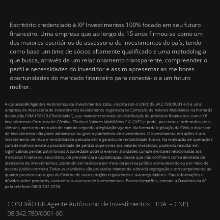
Escritório credenciado à XP Investimentos 100% focado em seu futuro
financeiro. Uma empresa que ao longo de 15 anos firmou-se como um
dos maiores escritórios de assessoria de investimentos do país, tendo
como base um time de sócios altamente qualificado e uma metodologia
que busca, através de um relacionamento transparente, compreender o
perfil e necessidades do investidor e assim apresentar as melhores
oportunidades do mercado financeiro para conectá-lo a um futuro
melhor.
A ConexãoBR Agentes Autônomos de Investimentos Ltda., inscrita sob o CNPJ: 08.342.780/0001-60 é uma
empresa de Assessoria de Investimento devidamente registrada na Comissão de Valores Mobiliários na forma da
Resolução CVM 178/23 (“Sociedade”), que mantém contrato de distribuição de produtos financeiros com a XP
Investimentos Corretora de Câmbio, Títulos e Valores Mobiliários S.A. (“XP”) e pode, por conta e ordem dos seus
clientes, operar no mercado de capitais segundo a legislação vigente. Na forma da legislação da CVM, o Assessor
de Investimento não pode administrar ou gerir o patrimônio de investidores. O investimento em ações é um
investimento de risco e rentabilidade passada não é garantia de rentabilidade futura. Na realização de operações
com derivativos existe a possibilidade de perdas superiores aos valores investidos, podendo resultar em
significativas perdas patrimoniais A Sociedade poderá exercer atividades complementares relacionadas aos
mercados financeiro, securitário, de previdência e capitalização, desde que não conflitem com a atividade de
assessoria de investimentos, podendo ser realizada por meio da pessoa jurídica acima descrita ou por meio de
pessoa jurídica terceira. Todas as atividades são prestadas mantendo a devida segregação e em cumprimento ao
quanto previsto nas regras da CVM ou de outros órgãos reguladores e autorreguladores. Para informações e
dúvidas sobre produtos, contate seu assessor de investimentos. Para reclamações, contate a Ouvidoria da XP
pelo telefone 0800 722 3730.
CONEXÃO BR Agente Autônomo de Investimentos LTDA – CNPJ:
08.342.780/0001-60.