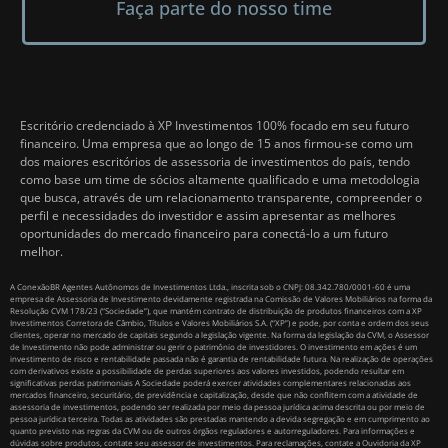
Faça parte do nosso time
Escritório credenciado à XP Investimentos 100% focado em seu futuro
financeiro. Uma empresa que ao longo de 15 anos firmou-se como um
dos maiores escritórios de assessoria de investimentos do país, tendo
como base um time de sócios altamente qualificado e uma metodologia
que busca, através de um relacionamento transparente, compreender o
perfil e necessidades do investidor e assim apresentar as melhores
oportunidades do mercado financeiro para conectá-lo a um futuro
melhor.
A ConexãoBR Agentes Autônomos de Investimentos Ltda., inscrita sob o CNPJ: 08.342.780/0001-60 é uma
empresa de Assessoria de Investimento devidamente registrada na Comissão de Valores Mobiliários na forma da
Resolução CVM 178/23 (“Sociedade”), que mantém contrato de distribuição de produtos financeiros com a XP
Investimentos Corretora de Câmbio, Títulos e Valores Mobiliários S.A. (“XP”) e pode, por conta e ordem dos seus
clientes, operar no mercado de capitais segundo a legislação vigente. Na forma da legislação da CVM, o Assessor
de Investimento não pode administrar ou gerir o patrimônio de investidores. O investimento em ações é um
investimento de risco e rentabilidade passada não é garantia de rentabilidade futura. Na realização de operações
com derivativos existe a possibilidade de perdas superiores aos valores investidos, podendo resultar em
significativas perdas patrimoniais A Sociedade poderá exercer atividades complementares relacionadas aos
mercados financeiro, securitário, de previdência e capitalização, desde que não conflitem com a atividade de
assessoria de investimentos, podendo ser realizada por meio da pessoa jurídica acima descrita ou por meio de
pessoa jurídica terceira. Todas as atividades são prestadas mantendo a devida segregação e em cumprimento ao
quanto previsto nas regras da CVM ou de outros órgãos reguladores e autorreguladores. Para informações e
dúvidas sobre produtos, contate seu assessor de investimentos. Para reclamações, contate a Ouvidoria da XP