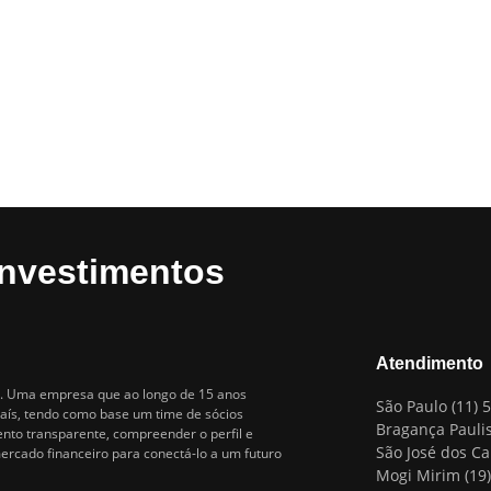
Investimentos
Atendimento
ro. Uma empresa que ao longo de 15 anos
São Paulo (11) 
país, tendo como base um time de sócios
Bragança Paulis
nto transparente, compreender o perfil e
São José dos C
ercado financeiro para conectá-lo a um futuro
Mogi Mirim (19