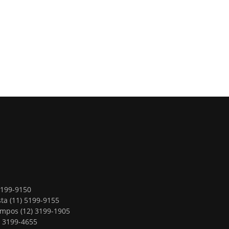
5199-9150
ta (11) 5199-9155
ampos (12) 3199-1905
) 3199-4655