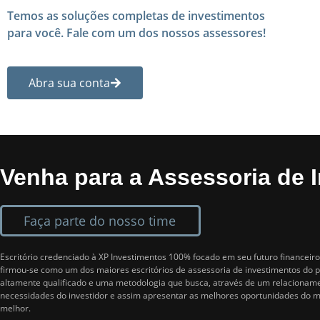
Temos as soluções completas de investimentos
para você. Fale com um dos nossos assessores!
Abra sua conta
Venha para a Assessoria de 
Faça parte do nosso time
Escritório credenciado à XP Investimentos 100% focado em seu futuro financei
firmou-se como um dos maiores escritórios de assessoria de investimentos do 
altamente qualificado e uma metodologia que busca, através de um relacioname
necessidades do investidor e assim apresentar as melhores oportunidades do m
melhor.