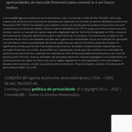
oportunidades do mercado financeiro para conectá-lo a um futuro
melhor.
A ConexãoBR Agentes Autônomos de Investimentos Ltda., inscrita sob o CNPJ: 08.342.780/0001-60 é uma
empresa de Assessoria de Investimento devidamente registrada na Comissão de Valores Mobiliários na forma da
Resolução CVM 178/23 (“Sociedade”), que mantém contrato de distribuição de produtos financeiros com a XP
Investimentos Corretora de Câmbio, Títulos e Valores Mobiliários S.A. (“XP”) e pode, por conta e ordem dos seus
clientes, operar no mercado de capitais segundo a legislação vigente. Na forma da legislação da CVM, o Assessor
de Investimento não pode administrar ou gerir o patrimônio de investidores. O investimento em ações é um
investimento de risco e rentabilidade passada não é garantia de rentabilidade futura. Na realização de operações
com derivativos existe a possibilidade de perdas superiores aos valores investidos, podendo resultar em
significativas perdas patrimoniais A Sociedade poderá exercer atividades complementares relacionadas aos
mercados financeiro, securitário, de previdência e capitalização, desde que não conflitem com a atividade de
assessoria de investimentos, podendo ser realizada por meio da pessoa jurídica acima descrita ou por meio de
pessoa jurídica terceira. Todas as atividades são prestadas mantendo a devida segregação e em cumprimento ao
quanto previsto nas regras da CVM ou de outros órgãos reguladores e autorreguladores. Para informações e
dúvidas sobre produtos, contate seu assessor de investimentos. Para reclamações, contate a Ouvidoria da XP
pelo telefone 0800 722 3730.
CONEXÃO BR Agente Autônomo de Investimentos LTDA – CNPJ:
08.342.780/0001-60.
Conheça nossa
política de privacidade
.
© Copyright 2012 – 2022 |
ConexãoBR – Todos os Direitos Reservados.