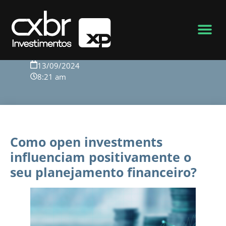
Voltar para o blog
13/09/2024
8:21 am
Como open investments
influenciam positivamente o
seu planejamento financeiro?