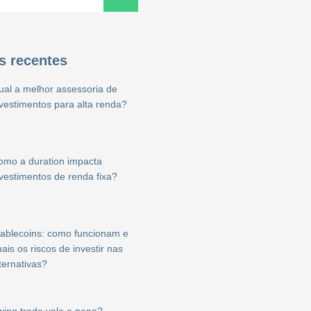
s recentes
ual a melhor assessoria de
nvestimentos para alta renda?
omo a duration impacta
nvestimentos de renda fixa?
tablecoins: como funcionam e
ais os riscos de investir nas
ternativas?
wing trade vale a pena?