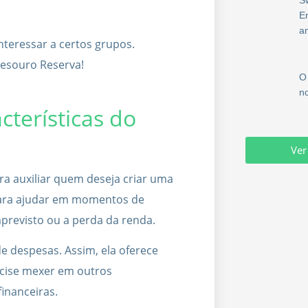
E
a
nteressar a certos grupos.
Tesouro Reserva!
O
n
cterísticas do
Ver
ra auxiliar quem deseja criar uma
para ajudar em momentos de
mprevisto ou a perda da renda.
e despesas. Assim, ela oferece
ecise mexer em outros
financeiras.