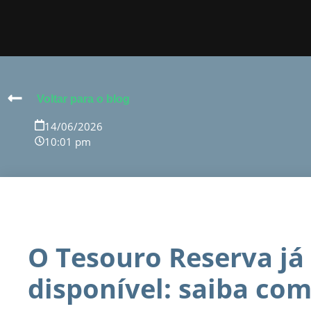
Voltar para o blog
14/06/2026
10:01 pm
O Tesouro Reserva já
disponível: saiba com