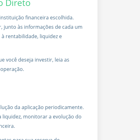
o Direto
nstituição financeira escolhida.
ir, junto às informações de cada um
à rentabilidade, liquidez e
 você deseja investir, leia as
a operação.
olução da aplicação periodicamente.
 liquidez, monitorar a evolução do
nceira.
etas para sua reserva de