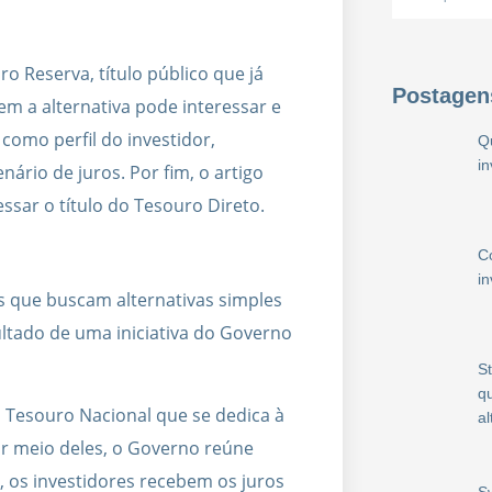
o Reserva, título público que já
Postagen
uem a alternativa pode interessar e
como perfil do investidor,
Q
i
nário de juros. Por fim, o artigo
ssar o título do Tesouro Direto.
C
i
es que buscam alternativas simples
ultado de uma iniciativa do Governo
S
qu
o Tesouro Nacional que se dedica à
al
Por meio deles, o Governo reúne
, os investidores recebem os juros
S