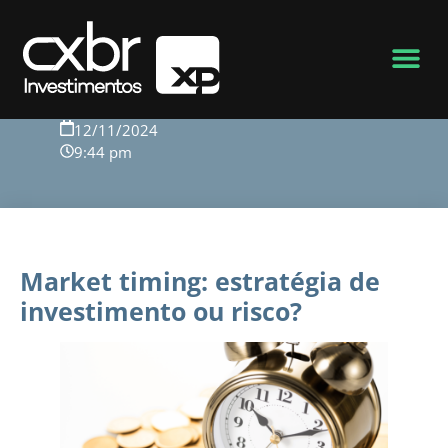
Voltar para o blog
12/11/2024
9:44 pm
Market timing: estratégia de
investimento ou risco?