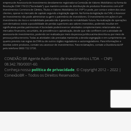
empresa de Assessoria de Investimento devidamente registrada na Comissão de Valores Mobiliários na forma da
Resolução CVM 178/23 (“Sociedade”), que mantém contrato de distribuição de produtos financeiros com a XP
Investimentos Corretora de Câmbio, Títulos e Valores Mobiliários S.A. (“XP”) e pode, por conta e ordem dos seus
clientes, operar no mercado de capitais segundo a legislação vigente. Na forma da legislação da CVM, o Assessor
de Investimento não pode administrar ou gerir o patrimônio de investidores. O investimento em ações é um
investimento de risco e rentabilidade passada não é garantia de rentabilidade futura. Na realização de operações
com derivativos existe a possibilidade de perdas superiores aos valores investidos, podendo resultar em
significativas perdas patrimoniais A Sociedade poderá exercer atividades complementares relacionadas aos
mercados financeiro, securitário, de previdência e capitalização, desde que não conflitem com a atividade de
assessoria de investimentos, podendo ser realizada por meio da pessoa jurídica acima descrita ou por meio de
pessoa jurídica terceira. Todas as atividades são prestadas mantendo a devida segregação e em cumprimento ao
quanto previsto nas regras da CVM ou de outros órgãos reguladores e autorreguladores. Para informações e
dúvidas sobre produtos, contate seu assessor de investimentos. Para reclamações, contate a Ouvidoria da XP
pelo telefone 0800 722 3730.
CONEXÃO BR Agente Autônomo de Investimentos LTDA – CNPJ:
08.342.780/0001-60.
Conheça nossa
política de privacidade
.
© Copyright 2012 – 2022 |
ConexãoBR – Todos os Direitos Reservados.